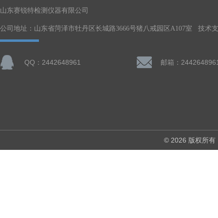
山东赛锐特检测仪器有限公司
公司地址：山东省菏泽市牡丹区长城路3666号猪八戒园区A107室 技术
QQ：2442648961
邮箱：244264896
© 2026 版