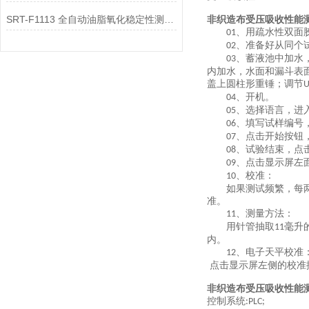
SRT-F1113 全自动油脂氧化稳定性测定仪的应用介绍 符合多项检测标准
非织造布受压吸收性能
、用疏水性双面
01
、准备好从同个
02
、蓄液池中加水
03
内加水，水面和漏斗表
盖上圆柱形重锤；调节
、开机。
04
、选择语言，进
05
、填写试样编号
06
、点击开始按钮
07
、试验结束，点
08
、点击显示屏左
09
、校准：
10
如果测试频繁，每两天
准。
、测量方法：
11
用针管抽取
毫升
11
内。
、电子天平校准
12
点击显示屏左侧的校准
非织造布受压吸收性能
控制系统
:PLC;