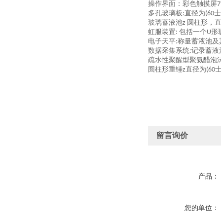
操作界面：彩色触摸屏
7
多孔玻璃板
直径为
士
:
(60
玻璃蓄液池
圆柱形，
z
虹服装置
包括一个
形
:
U
电子天平
称量蓄液池及
:
数据采集系统
记录蓄液
:
疏水性聚醒型聚氨醋泡
圄柱形重锤
直径为
z
(60
留言询价
产品：
您的单位：