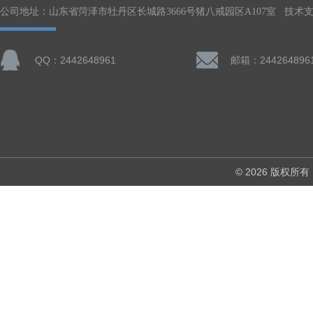
公司地址：山东省菏泽市牡丹区长城路3666号猪八戒园区A107室 技术
QQ：2442648961
邮箱：244264896
© 2026 版