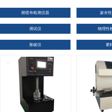
熔喷布检测仪器
渗水性
测试仪
物理性
胀破仪
磨
安全柜
振
冷却器
试
塑胶试片冲击试验机
电子数显式弹簧疲劳拉压试验机
数字式织