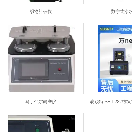
织物胀破仪
数字式渗
医疗类检测仪器
防护服类
汽车类
纸尿
水浴锅
干
甲醇仪
反
分析仪
流
马丁代尔耐磨仪