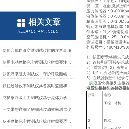
操作界面：彩色7寸触摸
设 置：在触摸屏上软
压力传感器：0~600Kpa
液位传感器：0~500mm
相关文章
精密调压阀：0~1.0Mpa
蠕动泵有刷电机款30-18
RELATED ARTICLES
储水罐：2L,不锈钢制造
空气压缩机： 25L 0.6M
测试项目：插拔泄漏测
外形尺寸；480*410*90
使用合成血液穿透测试仪时的注意事项
1）按图所示将接头总
使用电动摩擦色牢度测试仪时需要注意哪几个方面？
2）连接和断开接头总
3） 重复进行2）所规
4）用1）所记录的液面
认识呼吸阻力测试仪：守护呼吸顺畅的专业工具
5）在试验报告中记录每
颗粒过滤效率测试仪具备实时监测和记录过滤器性能数据的能力
液压快换接头连接器插
序号
名称
防护罩呼吸阻力测试仪基于流体力学与压力传感技术
1
工控一体机
一文带您详细了解细菌过滤效率测试仪
2
PLC
皮革摩擦色牢度测试仪操作时需要严格遵循规程
3