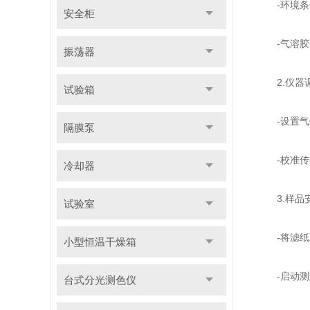
-环境条件：
安全柜
-气溶胶类型
振荡器
2.仪器
试验箱
-设置气体流
隔膜泵
-校准传感
冷却器
3.样品
试验室
-将滤纸或
小型恒温干燥箱
-启动测试程序，
台式分光测色仪