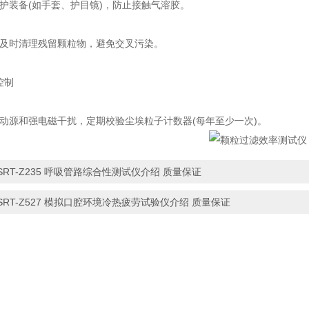
装备(如手套、护目镜)，防止接触气溶胶。
时清理残留颗粒物，避免交叉污染。
控制
源和强电磁干扰，定期校验尘埃粒子计数器(每年至少一次)。
SRT-Z235 呼吸管路综合性测试仪介绍 质量保证
SRT-Z527 模拟口腔环境冷热疲劳试验仪介绍 质量保证