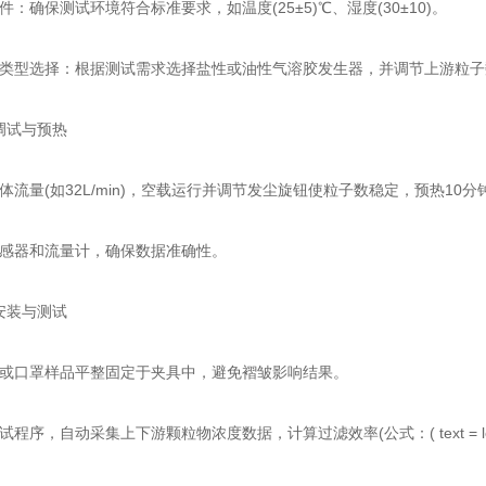
确保测试环境符合标准要求，如温度(25±5)℃、湿度(30±10)。
选择：根据测试需求选择盐性或油性气溶胶发生器，并调节上游粒子数至2000
调试与预热
量(如32L/min)，空载运行并调节发尘旋钮使粒子数稳定，预热10分
器和流量计，确保数据准确性。
安装与测试
口罩样品平整固定于夹具中，避免褶皱影响结果。
自动采集上下游颗粒物浓度数据，计算过滤效率(公式：( text = left(1 -frac}