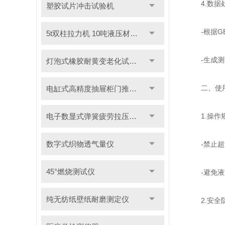
4.数据
塑胶试片冲击试验机
-根据GB 
5t双柱拉力机 10吨液压材料拉力试验机
-生成测试
灯泡式橡胶耐黄变老化试验机
二、使用
电缸式高精度抽屉柜门推拉试验机
电子数显式弹簧疲劳拉压试验机
1.操作
数字式织物透气量仪
-禁止超过
45°燃烧测试仪
-避免液滴
纯无纺纸壁纸耐磨测定仪
2.安全