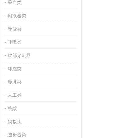
采血类
输液器类
导管类
呼吸类
腹部穿刺器
球囊类
静脉类
人工类
核酸
锁接头
透析器类