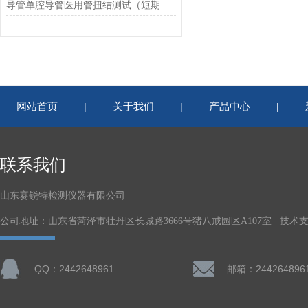
导管单腔导管医用管扭结测试（短期扭结）原理
网站首页
关于我们
产品中心
|
|
|
联系我们
山东赛锐特检测仪器有限公司
公司地址：山东省菏泽市牡丹区长城路3666号猪八戒园区A107室 技术
QQ：2442648961
邮箱：244264896