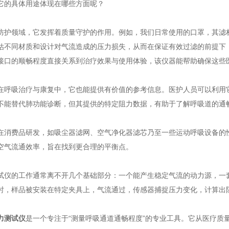
的具体用途体现在哪些方面呢？
领域，它发挥着质量守护的作用。例如，我们日常使用的口罩，其滤材
估不同材质和设计对气流造成的压力损失，从而在保证有效过滤的前提下
接口的顺畅程度直接关系到治疗效果与使用体验，该仪器能帮助确保这些
吸治疗与康复中，它也能提供有价值的参考信息。医护人员可以利用它
不能替代肺功能诊断，但其提供的特定阻力数据，有助于了解呼吸道的通
费品研发，如吸尘器滤网、空气净化器滤芯乃至一些运动呼吸设备的性
空气流通效率，旨在找到更合理的平衡点。
的工作通常离不开几个基础部分：一个能产生稳定气流的动力源，一套
时，样品被安装在特定夹具上，气流通过，传感器捕捉压力变化，计算出
力测试仪
是一个专注于“测量呼吸通道通畅程度”的专业工具。它从医疗质