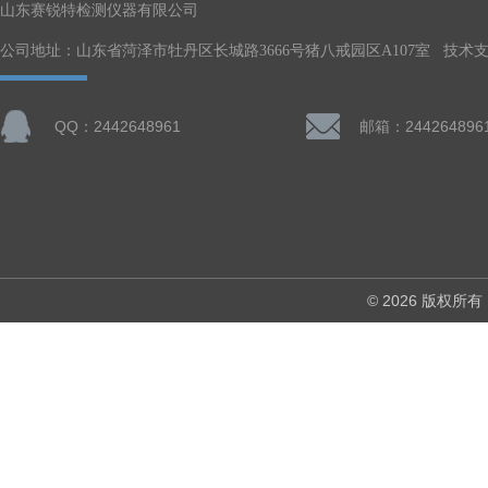
山东赛锐特检测仪器有限公司
公司地址：山东省菏泽市牡丹区长城路3666号猪八戒园区A107室 技术
QQ：2442648961
邮箱：244264896
© 2026 版