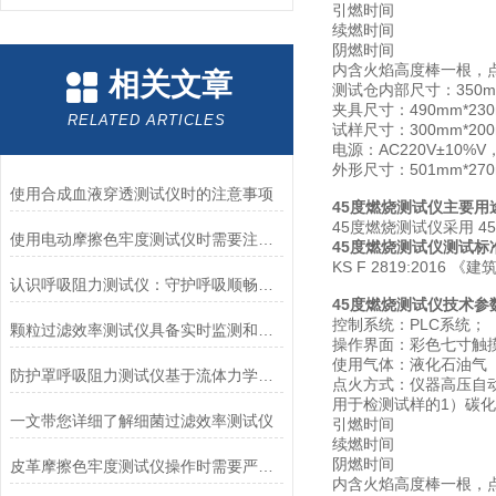
引燃时间
续燃时间
阴燃时间
内含火焰高度棒一根，点
相关文章
测试仓内部尺寸：350mm
夹具尺寸：490mm*23
RELATED ARTICLES
试样尺寸：300mm*20
电源：AC220V±10%V，
外形尺寸：501mm*270m
使用合成血液穿透测试仪时的注意事项
45度燃烧测试仪主要用
45度燃烧测试仪采用 4
使用电动摩擦色牢度测试仪时需要注意哪几个方面？
45度燃烧测试仪测试标
KS F 2819:201
认识呼吸阻力测试仪：守护呼吸顺畅的专业工具
45度燃烧测试仪技术参
控制系统：PLC系统；
颗粒过滤效率测试仪具备实时监测和记录过滤器性能数据的能力
操作界面：彩色七寸触
使用气体：液化石油气
防护罩呼吸阻力测试仪基于流体力学与压力传感技术
点火方式：仪器高压自
用于检测试样的1）碳
一文带您详细了解细菌过滤效率测试仪
引燃时间
续燃时间
阴燃时间
皮革摩擦色牢度测试仪操作时需要严格遵循规程
内含火焰高度棒一根，点