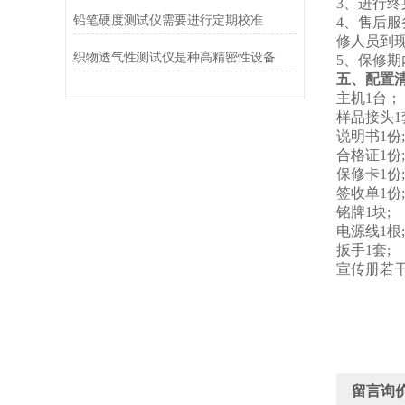
3、进行
铅笔硬度测试仪需要进行定期校准
4、售后
修人员到
织物透气性测试仪是种高精密性设备
5、保修
五、配置
主机1台；
样品接头1
说明书1份;
合格证1份;
保修卡1份;
签收单1份;
铭牌1块;
电源线1根;
扳手1套;
宣传册若干
留言询