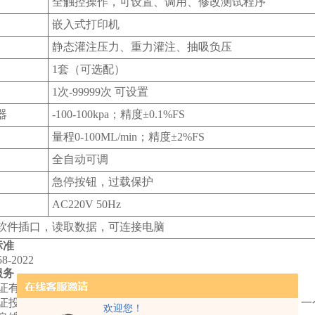
全触控操作，可设置、调用、修改测试程序
嵌入式打印机
静态灌注压力、重力灌注、抽吸负压
1套（可选配）
1次-99999次 可设置
器
-100-100kpa；精度±0.1%FS
量程0-100ML/min；精度±2%FS
全自动可调
急停按钮，过载保护
AC220V 50Hz
试软件插口，读取数据，可连接电脑
标准
58-2022
服务
保证有可靠的售后服务保障。
保证投标设备免费保修壹年，如因仪器质量问题而不能使用的，一
欢迎您！