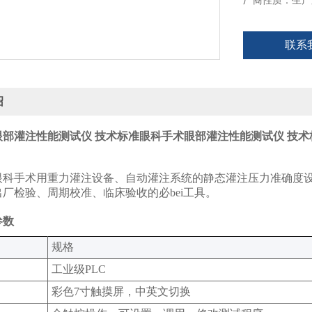
厂商性质：生产
联系
绍
眼部灌注性能测试仪 技术标准
眼科手术眼部灌注性能测试仪 技术
科手术用重力灌注设备、自动灌注系统的静态灌注压力准确度设计，完qu
厂检验、周期校准、临床验收的必bei工具。
参数
规格‌
工业级PLC
彩色7寸触摸屏，中英文切换