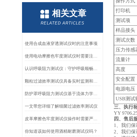
操作方式
打印机
相关文章
测试项
RELATED ARTICLES
样品接头
测试次数
使用合成血液穿透测试仪时的注意事项
压力传感
使用电动摩擦色牢度测试仪时需要注意哪几个方面？
流量计
认识呼吸阻力测试仪：守护呼吸顺畅的专业工具
高度
安全配置
颗粒过滤效率测试仪具备实时监测和记录过滤器性能数据的能力
电源电压
防护罩呼吸阻力测试仪基于流体力学与压力传感技术
USB测
一文带您详细了解细菌过滤效率测试仪
三、执行
YY 9706.2
皮革摩擦色牢度测试仪操作时需要严格遵循规程
四、售后
1、我们
你知道该如何使用酒精耐磨测试仪吗？
2、我们