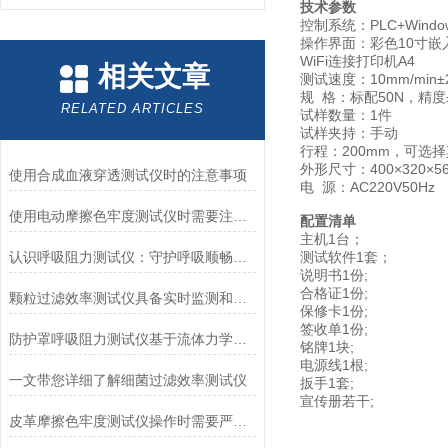
技术参数
控制系统：PLC+Windo
操作界面：彩色10寸
WiFi连接打印机A4
相关文章
测试速度：10mm/min
规 格：标配50N，精度±
RELATED ARTICLES
试样数量：1件
试样夹持：手动
行程：200mm，可选
外形尺寸：400×320×5
使用合成血液穿透测试仪时的注意事项
电 源：AC220V50Hz
使用电动摩擦色牢度测试仪时需要注意哪几个方面？
配置清单
主机1台；
认识呼吸阻力测试仪：守护呼吸顺畅的专业工具
测试软件1套；
说明书1份;
合格证1份;
颗粒过滤效率测试仪具备实时监测和记录过滤器性能数据的能力
保修卡1份;
签收单1份;
防护罩呼吸阻力测试仪基于流体力学与压力传感技术
铭牌1块;
电源线1根;
一文带您详细了解细菌过滤效率测试仪
扳手1套;
宣传册若干;
皮革摩擦色牢度测试仪操作时需要严格遵循规程