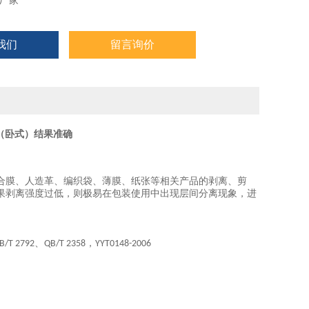
厂家
我们
留言询价
仪（卧式）结果准确
合膜、人造革、编织袋、薄膜、纸张等相关产品的剥离、剪
果剥离强度过低，则极易在包装使用中出现层间分离现象，进
、
，
B/T 2792
QB/T 2358
YYT0148-2006