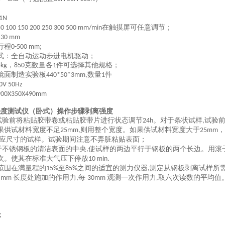
01N
在触摸屏可任意调节；
50 100 150 200 250 300 500 mm/min
≤30 mm
行程
0-
500 mm
;
式：全自动运动步进电机驱动；
，
克数量各
件可选择其他规格；
5kg
850
1
镜面制造实验板
数量
件
440*50*3mm,
1
0V 50Hz
900X350X490
mm
离强度测试仪（卧式）操作步骤剥离强度
试验前将粘贴胶带卷或粘贴胶带片进行状态调节
。对于条状试样
试验
24h
,
果供试材料宽度不足
则用整个宽度。如果供试材料宽度大于
25mm,
25mm
应尺寸的试样。试验期间注意不弄脏粘贴表面
；
于不锈钢板的清洁表面的中央
使试样的两边平行于钢板的两个长边。用滚
,
次。使其在标准大气压下停放
10 min.
范围在满量程的
至
之间的适宜的测力仪器
测定从钢板剥离试样所
15%
85%
,
长度处施加的作用力
每
观测一次作用力
取六次读数的平均值
5 mm
,
30mm
,
；
；