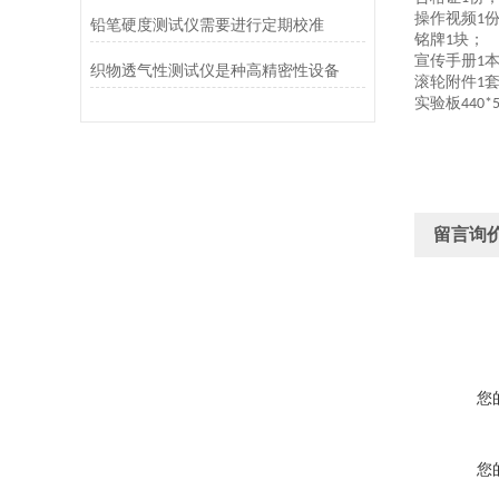
操作视频
1
铅笔硬度测试仪需要进行定期校准
铭牌
块；
1
宣传手册
1
织物透气性测试仪是种高精密性设备
滚轮附件
1
实验板
440
*
留言询
您
您