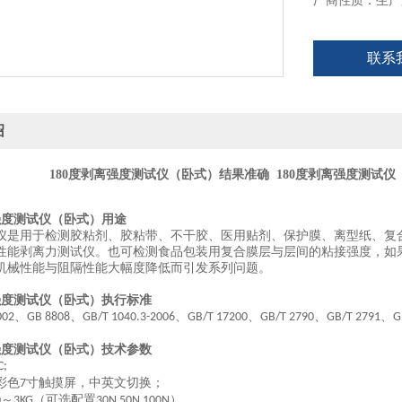
厂商性质：生产
联系
绍
180度剥离强度测试仪（卧式）结果准确
180度剥离强度测试
强度测试仪（卧式）
用途
仪
是用于检测胶粘剂、胶粘带、不干胶、医用贴剂、保护膜、离型纸、复
性
能剥离力测试仪。也可检测食品包装用复合膜层与层间的粘接强度，如
机械性能与阻隔性能大幅度降低而引发系列问题。
离强度测试仪（卧式）执行标准
、
、
、
、
、
、
002
GB 8808
GB/T 1040.3-2006
GB/T 17200
GB/T 2790
GB/T 2791
G
强度测试仪（卧
式）技术参
数
C;
彩色
寸触摸屏，中英文切换；
7
～
（可选配置
）
0
3KG
30N 50N 100N