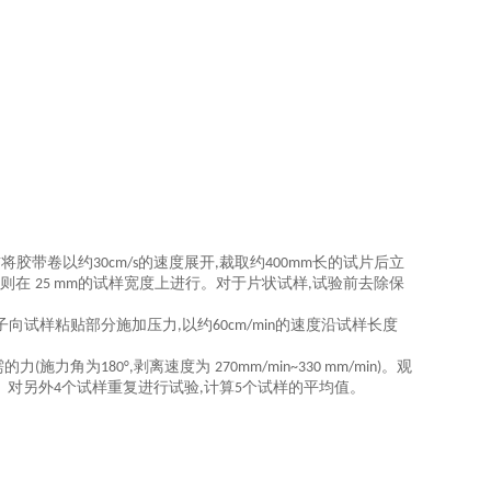
前将胶带卷以约
的速度展开
裁取约
长的试片后立
30cm/s
,
400mm
，则在
的试样宽度上进行。对于片状试样
试验前去除保
25 mm
,
子向试样粘贴部分施加压力
以约
的速度沿试样长度
,
60cm/min
需的力
施力角为
剥离速度为
。观
(
180°,
270mm/min~330 mm/min)
。对另外
个试样重复进行试验
计算
个试样的平均值。
4
,
5