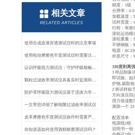
精度：
级
1
相关文章
分辨率：
0.
加载速度：
试样宽度：
RELATED ARTICLES
行程：
有效
滚轮运动模
滚轮重量：
使用合成血液穿透测试仪时的注意事项
不锈钢板：
电源：
AC 22
使用电动摩擦色牢度测试仪时需要注意哪几个方面？
外形尺寸：
180度剥
认识呼吸阻力测试仪：守护呼吸顺畅的专业工具
样品制备
1
即试验。如
颗粒过滤效率测试仪具备实时监测和记录过滤器性能数据的能力
护物
裁取相
,
将试样贴
2
防护罩呼吸阻力测试仪基于流体力学与压力传感技术
方向滚压四
用力值读数
一文带您详细了解细菌过滤效率测试仪
测第一个
2
皮革摩擦色牢度测试仪操作时需要严格遵循规程
配置清单
电源线
根
1
说明书一份
你知道该如何使用酒精耐磨测试仪吗？
合格证
份
1