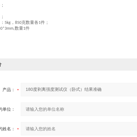
份；
本；
套：
，
克数量各
件；
5kg
850
1
数量
件
50
*3mm,
1
价
产品：
的单位：
的姓名：