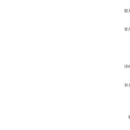
联
常
详
补