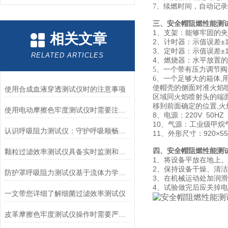
续燃时间，自动
记录
7
、
三、
安全帽阻燃性能测
1、支架：能够牢固的
相关文章
2、计时器：示值误差±1%
3、定时器：示值误差±1%
RELATED ARTICLES
4、燃烧器：
水平放置的
一个带有压力调节阀
5
、
一个足够大的箱体,
6
、
使帽壳的侧面对准火焰喷
使用合成血液穿透测试仪时的注意事项
区域同火焰喷射头的端面
移到前面确定的位置,火焰
使用电动摩擦色牢度测试仪时需要注意哪几个方面？
8、电源：220V 50HZ
10、气源：
工业级甲烷
认识呼吸阻力测试仪：守护呼吸顺畅的专业工具
11、外形尺寸：920×55
四、
安全帽阻燃性能测
颗粒过滤效率测试仪具备实时监测和记录过滤器性能数据的能力
1、将设备平放在地上。
2、保持设备干燥、清
防护罩呼吸阻力测试仪基于流体力学与压力传感技术
3、在机械运动处加润
4、试验做完后应关掉
一文带您详细了解细菌过滤效率测试仪
皮革摩擦色牢度测试仪操作时需要严格遵循规程