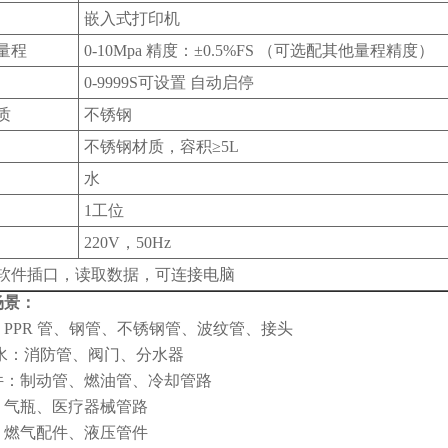
嵌入式打印机
量程
0-10Mpa 精度：±0.5%FS （可选配其他量程精度）
0-9999S可设置 自动启停
质
不锈钢
不锈钢材质，容积
≥5L
水
1工位
220V，50Hz
试软件插口，读取数据，可连接电脑
场景：
：
PPR 管、钢管、不锈钢管、波纹管、接头
排水：消防管、阀门、分水器
件：制动管、燃油管、冷却管路
、气瓶、医疗器械管路
、燃气配件、液压管件