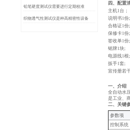
四、配置
铅笔硬度测试仪需要进行定期校准
主机
1台；
说明书
1份;
织物透气性测试仪是种高精密性设备
合格证
1份;
保修卡
1份;
签收单
1份;
铭牌
1块;
电源线
1根;
扳手
1套;
宣传册若
一、介绍
‌全自动
是工业、
‌二、关键
‌参数项‌
控制系统