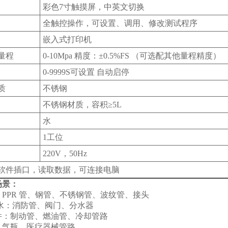
彩色7寸触摸屏，中英文切换
全触控操作，可设置、调用、修改测试程序
嵌入式打印机
量程
0-10Mpa 精度：±0.5%FS （可选配其他量程精度）
0-9999S可设置 自动启停
质
不锈钢
不锈钢材质，容积≥5L
水
1工位
220V，50Hz
试软件插口，读取数据，可连接电脑
场景：
PPR 管、钢管、不锈钢管、波纹管、接头
排水：消防管、阀门、分水器
件：制动管、燃油管、冷却管路
、气瓶、医疗器械管路