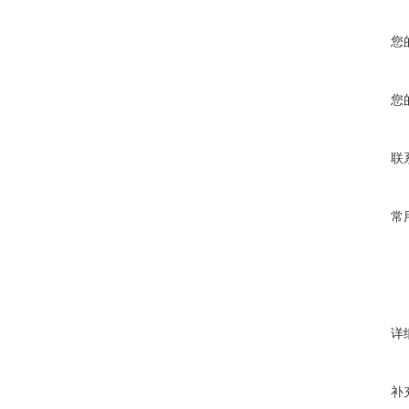
您
您
联
常
详
补