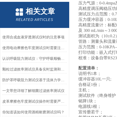
压力气源：0-0.4m
高精度调压阀稳压功
相关文章
测试压力点范围：0.74 kPa±
压力缓冲容器：0-1
RELATED ARTICLES
高精度流量计：标配0-20
及 300 mL/min～3 
测试面积为（10±0.2
使用合成血液穿透测试仪时的注意事项
管路：测量头和流量计之
压力范围：0-10KPA-
使用电动摩擦色牢度测试仪时需要注意哪几个方面？
打印功能：嵌入式打
校准：设备自带RS2
认识呼吸阻力测试仪：守护呼吸顺畅的专业工具
配置清单：
颗粒过滤效率测试仪具备实时监测和记录过滤器性能数据的能力
说明书1本；
缓冲容器10L一只;
防护罩呼吸阻力测试仪基于流体力学与压力传感技术
合格证1份；
主机；
一文带您详细了解细菌过滤效率测试仪
测试软件（终身维护
铭牌1块；
皮革摩擦色牢度测试仪操作时需要严格遵循规程
电源线1根；
宣传册若干；
你知道该如何使用酒精耐磨测试仪吗？