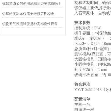
凝和终凝时间，确保
你知道该如何使用酒精耐磨测试仪吗？
该仪器主要依据行业标
入石膏浆体，自动或
铅笔硬度测试仪需要进行定期校准
技术参数
织物透气性测试仪是种高精密性设备
控制系统：PLC
操作界面：7寸彩色
维氏针（标准针）：50
运动杆：直径：10mm
总质量(杆+针+配重)：3
测试模具(双配置，可
大圆锥模具：顶部内径
小圆柱模具：内径20m
刻度尺精度：1 mm
玻璃平板底座：约100
符合标准
YY/T 0462 201
配置清单
主机一台、
电源线一根、