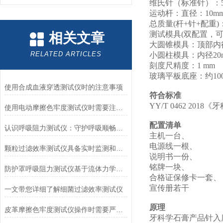
维氏针（标准针）：50
运动杆：直径：10mm
总质量(杆+针+配重)：3
测试模具(双配置，可
相关文章
大圆锥模具：顶部内径
RELATED ARTICLES
小圆柱模具：内径20m
刻度尺精度：1 mm
玻璃平板底座：约100
使用合成血液穿透测试仪时的注意事项
符合标准
YY/T 0462 201
使用电动摩擦色牢度测试仪时需要注意哪几个方面？
配置清单
认识呼吸阻力测试仪：守护呼吸顺畅的专业工具
主机一台、
电源线一根、
颗粒过滤效率测试仪具备实时监测和记录过滤器性能数据的能力
说明书一份、
铭牌一块、
防护罩呼吸阻力测试仪基于流体力学与压力传感技术
合格证保修卡一套、
宣传册若干
一文带您详细了解细菌过滤效率测试仪
原理
皮革摩擦色牢度测试仪操作时需要严格遵循规程
‌牙科学石膏产品针