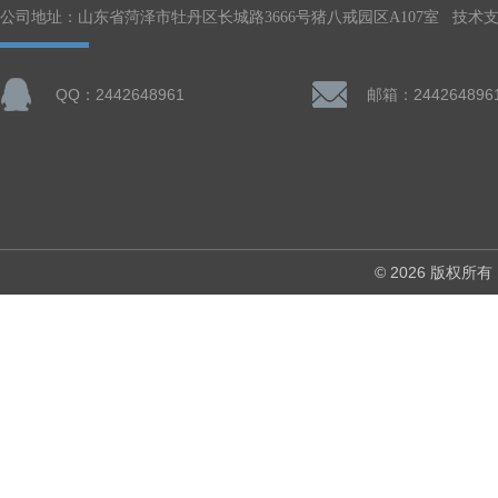
公司地址：山东省菏泽市牡丹区长城路3666号猪八戒园区A107室 技术
QQ：2442648961
邮箱：244264896
© 2026 版