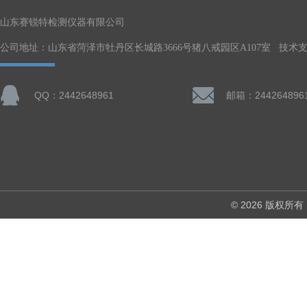
山东赛锐特检测仪器有限公司
公司地址：山东省菏泽市牡丹区长城路3666号猪八戒园区A107室 技术
QQ：2442648961
邮箱：244264896
© 2026 版