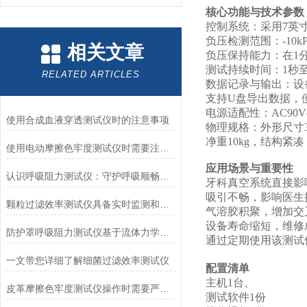
核心功能与技术参数
控制系统‌：采用7英
负压检测范围‌：-10kP
相关文章
负压保持能力‌：在1
测试持续时间‌：1秒
RELATED ARTICLES
数据记录与输出‌：设
支持U盘导出数据，
电源适配性‌：AC90V
使用合成血液穿透测试仪时的注意事项
物理规格‌：外形尺寸30
净重10kg，结构紧
使用电动摩擦色牢度测试仪时需要注意哪几个方面？
应用场景与重要性
认识呼吸阻力测试仪：守护呼吸顺畅的专业工具
牙科真空系统直接影
吸引不畅，影响医生
颗粒过滤效率测试仪具备实时监测和记录过滤器性能数据的能力
气溶胶积聚，增加交
设备寿命缩短，维修
防护罩呼吸阻力测试仪基于流体力学与压力传感技术
通过定期使用该测试
一文带您详细了解细菌过滤效率测试仪
配置清单
主机1台、
皮革摩擦色牢度测试仪操作时需要严格遵循规程
测试软件1份