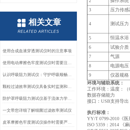
2
操作系统
3
压力传感
相关文章
4
测试压力
RELATED ARTICLES
恒温水浴
5
6
试验介质
使用合成血液穿透测试仪时的注意事项
7
气源
使用电动摩擦色牢度测试仪时需要注意哪几个方面？
8
电源电压
认识呼吸阻力测试仪：守护呼吸顺畅的专业工具
9
仪器规格
环境与辅助系统：
颗粒过滤效率测试仪具备实时监测和记录过滤器性能数据的能力
‌工作环境‌：温度：（0
‌数据存储能力‌
防护罩呼吸阻力测试仪基于流体力学与压力传感技术
‌接口‌：USB支持导出
一文带您详细了解细菌过滤效率测试仪
‌执行标准：
YY/T 0799-20
皮革摩擦色牢度测试仪操作时需要严格遵循规程
ISO 5359：20