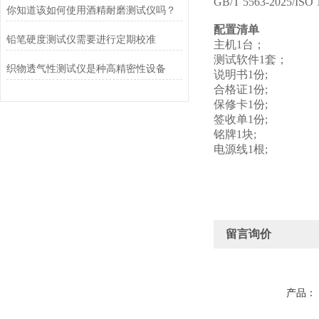
GB/T 5563-202
你知道该如何使用酒精耐磨测试仪吗？
配置清单
铅笔硬度测试仪需要进行定期校准
主机1台；
测试软件1套；
织物透气性测试仪是种高精密性设备
说明书1份;
合格证1份;
保修卡1份;
签收单1份;
铭牌1块;
电源线1根;
留言询价
产品：