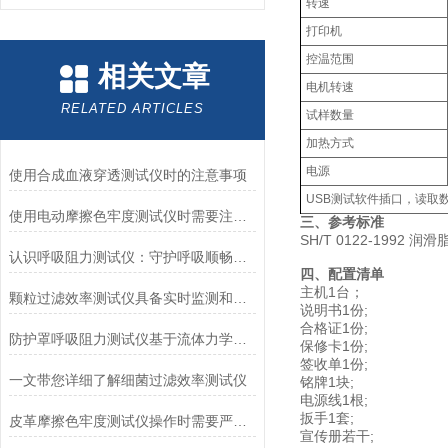
转速
打印机
控温范围
相关文章
电机转速
RELATED ARTICLES
试样数量
加热方式
电源
使用合成血液穿透测试仪时的注意事项
USB测试软件插口，读取
使用电动摩擦色牢度测试仪时需要注意哪几个方面？
三、参考标准‌
SH/T 0122-1992
认识呼吸阻力测试仪：守护呼吸顺畅的专业工具
四、配置清单
主机1台；
颗粒过滤效率测试仪具备实时监测和记录过滤器性能数据的能力
说明书1份;
合格证1份;
防护罩呼吸阻力测试仪基于流体力学与压力传感技术
保修卡1份;
签收单1份;
一文带您详细了解细菌过滤效率测试仪
铭牌1块;
电源线1根;
扳手1套;
皮革摩擦色牢度测试仪操作时需要严格遵循规程
宣传册若干;