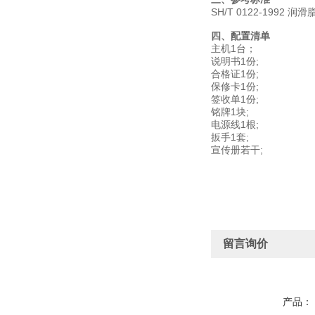
SH/T 0122-1992
四、配置清单
主机1台；
说明书1份;
合格证1份;
保修卡1份;
签收单1份;
铭牌1块;
电源线1根;
扳手1套;
宣传册若干;
留言询价
产品：