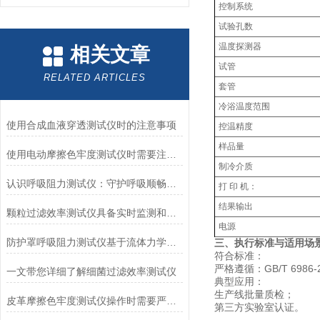
控制系统
试验孔数
温度探测器
相关文章
试管
RELATED ARTICLES
套管
冷浴温度范围
使用合成血液穿透测试仪时的注意事项
控温精度
样品量
使用电动摩擦色牢度测试仪时需要注意哪几个方面？
制冷介质
认识呼吸阻力测试仪：守护呼吸顺畅的专业工具
打 印 机：
结果输出
颗粒过滤效率测试仪具备实时监测和记录过滤器性能数据的能力
电源
防护罩呼吸阻力测试仪基于流体力学与压力传感技术
三、执行标准与适用场
符合标准：
严格遵循：GB/T 698
一文带您详细了解细菌过滤效率测试仪
‌典型应用‌：
生产线批量质检；
皮革摩擦色牢度测试仪操作时需要严格遵循规程
第三方实验室认证。