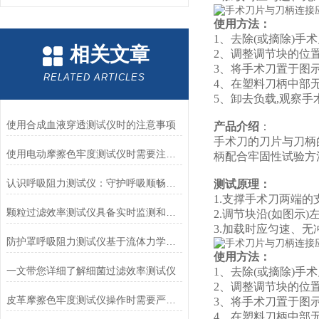
使用方法：
1、去除(或摘除)手
相关文章
2、调整调节块的位
3、将手术刀置于图
RELATED ARTICLES
4、在塑料刀柄中部无冲
5、卸去负载,观察
使用合成血液穿透测试仪时的注意事项
产品介绍
：
手术刀的刀片与刀柄的
使用电动摩擦色牢度测试仪时需要注意哪几个方面？
柄配合牢固性试验方
认识呼吸阻力测试仪：守护呼吸顺畅的专业工具
测试原理：
1.支撑手术刀两端的
颗粒过滤效率测试仪具备实时监测和记录过滤器性能数据的能力
2.调节块沿(如图示
3.加载时应匀速、无
防护罩呼吸阻力测试仪基于流体力学与压力传感技术
使用方法：
一文带您详细了解细菌过滤效率测试仪
1、去除(或摘除)手
2、调整调节块的位
皮革摩擦色牢度测试仪操作时需要严格遵循规程
3、将手术刀置于图
4、在塑料刀柄中部无冲