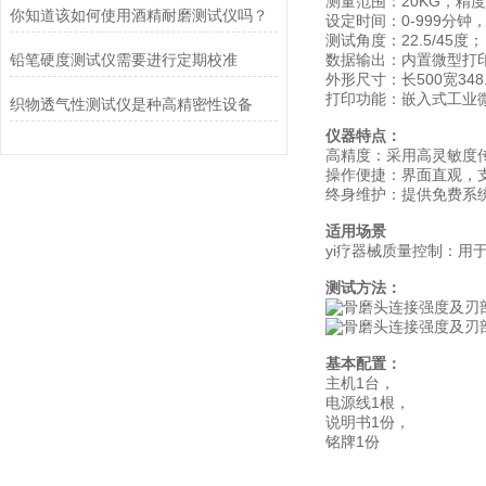
测量范围：20KG，精度±
你知道该如何使用酒精耐磨测试仪吗？
设定时间：0-999分钟，
测试角度：22.5/45度；
铅笔硬度测试仪需要进行定期校准
数据输出：内置微型打印
外形尺寸：长500宽348.
打印功能：嵌入式工业
织物透气性测试仪是种高精密性设备
仪器特点：
高精度：采用高灵敏度
操作便捷：界面直观，
终身维护：提供免费系
适用场景
yi疗器械质量控制：用
测试方法：
基本配置：
主机1台，
电源线1根，
说明书1份，
铭牌1份