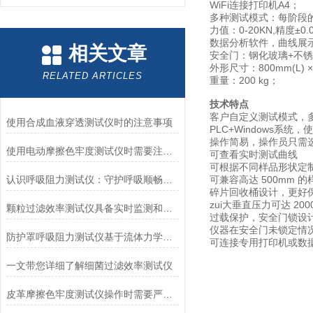
WiFi连接打印机A4；
多种测试模式：每阶段
力值：0-20KN,精度±
数据分析软件，曲线展
相关文章
安全门：钢化玻璃+不
外形尺寸：800mm(L) × 
RELATED ARTICLES
重量：200 kg；
技术特点
客户自定义测试模式，
使用合成血液穿透测试仪时的注意事项
PLC+Windows系
操作简易，操作员只需
使用电动摩擦色牢度测试仪时需要注意哪几个方面？
可查看实时测试曲线
可根据不同样品形状定
认识呼吸阻力测试仪：守护呼吸顺畅的专业工具
可兼容高达 500mm 的
碎片回收桶设计，更好
zui大垂直压力可达 2000 K
颗粒过滤效率测试仪具备实时监测和记录过滤器性能数据的能力
过载保护，安全门锁设
仪器在安全门未锁定情
防护罩呼吸阻力测试仪基于流体力学与压力传感技术
可连接专用打印机或数
一文带您详细了解细菌过滤效率测试仪
皮革摩擦色牢度测试仪操作时需要严格遵循规程