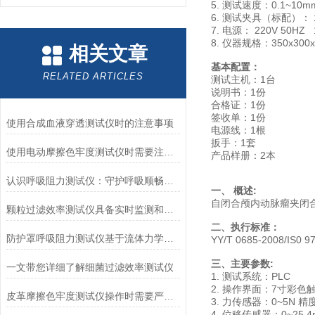
5. 测试速度：0.1~10mm
6. 测试夹具（标配）
7. 电源： 220V 50HZ
8. 仪器规格：350x300
相关文章
基本配置：
RELATED ARTICLES
测试主机：1台
说明书：1份
合格证：1份
签收单：1份
使用合成血液穿透测试仪时的注意事项
电源线：1根
扳手：1套
使用电动摩擦色牢度测试仪时需要注意哪几个方面？
产品样册：2本
认识呼吸阻力测试仪：守护呼吸顺畅的专业工具
一、 概述:
自闭合颅内动脉瘤夹闭
颗粒过滤效率测试仪具备实时监测和记录过滤器性能数据的能力
二、执行标准：
防护罩呼吸阻力测试仪基于流体力学与压力传感技术
YY/T 0685-2008/
三、主要参数:
一文带您详细了解细菌过滤效率测试仪
1. 测试系统：PLC
2. 操作界面：7寸彩色
皮革摩擦色牢度测试仪操作时需要严格遵循规程
3. 力传感器：0~5N 精度
4. 位移传感器：0~25.4