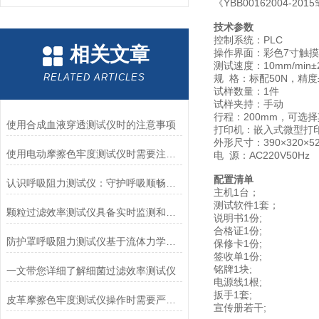
《YBB00162004
技术参数
控制系统：PLC
相关文章
操作界面：彩色7寸触
测试速度：10mm/min
RELATED ARTICLES
规 格：标配50N，精度±
试样数量：1件
试样夹持：手动
行程：200mm，可选
使用合成血液穿透测试仪时的注意事项
打印机：嵌入式微型打
外形尺寸：390×320×5
使用电动摩擦色牢度测试仪时需要注意哪几个方面？
电 源：AC220V50Hz
配置清单
认识呼吸阻力测试仪：守护呼吸顺畅的专业工具
主机1台；
测试软件1套；
颗粒过滤效率测试仪具备实时监测和记录过滤器性能数据的能力
说明书1份;
合格证1份;
防护罩呼吸阻力测试仪基于流体力学与压力传感技术
保修卡1份;
签收单1份;
铭牌1块;
一文带您详细了解细菌过滤效率测试仪
电源线1根;
扳手1套;
皮革摩擦色牢度测试仪操作时需要严格遵循规程
宣传册若干;