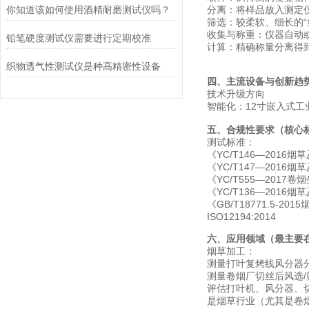
你知道该如何使用酒精耐磨测试仪吗？
‌分离：‌将样品放入测
‌筛选：‌较柔软、细长
‌收集与称重：‌仪器自
铅笔硬度测试仪需要进行定期校准
‌计算：‌精确称量分离得
织物透气性测试仪是种高精密性设备
四、主流设备与创新趋
‌技术升级方向‌
‌智能化‌：12寸嵌入式
五、合规性要求（核心
测试标准：
‌《YC/T146—20
《YC/T147—201
《YC/T555—201
《YC/T136—2016
《GB/T18771.5-2
‌ISO12194:2014
六、应用领域（最主要
‌烟草加工：‌
测量打叶复烤线风分器分
测量卷烟厂切丝后风选/
评估打叶机、风分器、
是烟草行业（尤其是卷烟