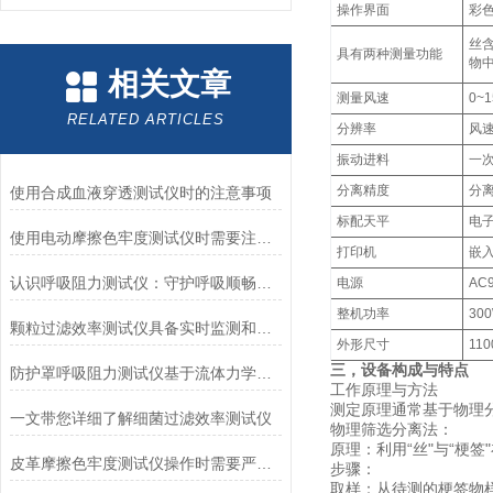
操作界面‌
彩色
丝
具有两种测量功能
物
相关文章
测量风速
0~
RELATED ARTICLES
分辨率
风速
振动进料
一次
分离精度
分
使用合成血液穿透测试仪时的注意事项
标配天平‌‌
电子
使用电动摩擦色牢度测试仪时需要注意哪几个方面？
打印机
嵌
认识呼吸阻力测试仪：守护呼吸顺畅的专业工具
电源
AC
整机功率
30
颗粒过滤效率测试仪具备实时监测和记录过滤器性能数据的能力
外形尺寸
110
三，设备构成与特点
防护罩呼吸阻力测试仪基于流体力学与压力传感技术
工作原理与方法
测定原理通常基于物理
一文带您详细了解细菌过滤效率测试仪
‌物理筛选分离法：‌
‌原理：‌利用“丝"与
皮革摩擦色牢度测试仪操作时需要严格遵循规程
‌步骤：‌
‌取样：‌从待测的梗签