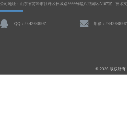
公司地址：山东省菏泽市牡丹区长城路3666号猪八戒园区A107室 技术
QQ：2442648961
邮箱：244264896
© 2026 版