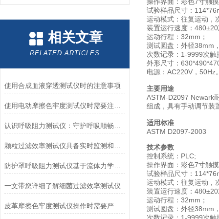
操作界面：彩色7寸触
试验样品尺寸：114*76
运动模式：往复运动，次
装置运行速度：480±20
相关文章
运动行程：32mm；
测试圆盘：外径38mm
RELATED ARTICLES
次数记录：1-9999
外形尺寸：630*490*47
电源：AC220V，50Hz
使用合成血液穿透测试仪时的注意事项
主要用途
ASTM-D2097 
使用电动摩擦色牢度测试仪时需要注意哪几个方面？
组成，具有手动调节装
适用标准
认识呼吸阻力测试仪：守护呼吸顺畅的专业工具
ASTM D2097-2003
颗粒过滤效率测试仪具备实时监测和记录过滤器性能数据的能力
技术参数
控制系统：PLC;
操作界面：彩色7寸触
防护罩呼吸阻力测试仪基于流体力学与压力传感技术
试验样品尺寸：114*76
运动模式：往复运动，次
一文带您详细了解细菌过滤效率测试仪
装置运行速度：480±20
运动行程：32mm；
皮革摩擦色牢度测试仪操作时需要严格遵循规程
测试圆盘：外径38mm
次数记录：1-9999