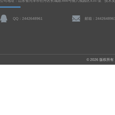
公司地址：山东省菏泽市牡丹区长城路3666号猪八戒园区A107室 技术
QQ：2442648961
邮箱：244264896
© 2026 版