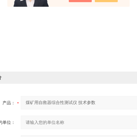
价
产品：
的单位：