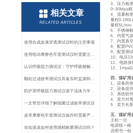
3、压力检测：
0~30Mp
相关文章
4、流量检测:量
量程0-100L
RELATED ARTICLES
量程5L/mi
5、不锈钢检
6、内置气
7、内置真
使用合成血液穿透测试仪时的注意事项
8、配置PV
9、配置测
使用电动摩擦色牢度测试仪时需要注意哪几个方面？
10、电压220
11、电路
认识呼吸阻力测试仪：守护呼吸顺畅的专业工具
12、1m
四、煤矿用
颗粒过滤效率测试仪具备实时监测和记录过滤器性能数据的能力
1、设备的
2、设备提
防护罩呼吸阻力测试仪基于流体力学与压力传感技术
3、系统软
4、卖方对
一文带您详细了解细菌过滤效率测试仪
5、卖方长
五、煤矿用
皮革摩擦色牢度测试仪操作时需要严格遵循规程
主机一台
电源线一根
你知道该如何使用酒精耐磨测试仪吗？
说明书一份