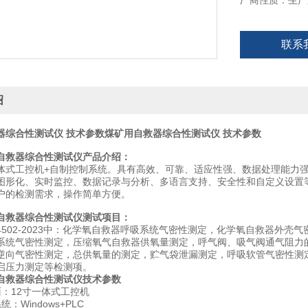
厂商性质：生产
联系
绍
器综合性测试仪 技术参数
煤矿用自救器综合性测试仪 技术参数
自救器综合性测试仪产品介绍：
体式工控机+自制控制系统。具有高效、可靠、适应性强、数据处理能力
图形化、实时监控、数据记录与分析、多语言支持、安全性和自定义设置
户的检测需求，操作简单方便。
自救器综合性测试仪测试项目：
24502-2023中：化学氧自救器呼吸系统气密性测定，化学氧自救器外
系统气密性测定，压缩氧气自救器供氧量测定，呼气阀、吸气阀通气阻力
逆向气密性测定，总供氧量的测定，贮气袋泄漏测定，呼吸软管气密性测
启压力测定等检测项。
自救器综合性测试仪技术参数
面：12寸一体式工控机
：Windows+PLC