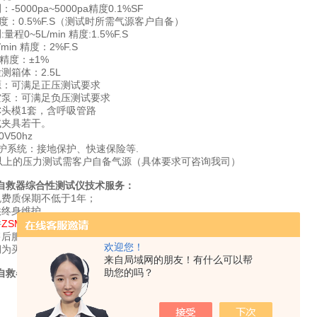
-5000pa~5000pa精度0.1%SF
a精度：0.5%F.S（测试时所需气源客户自备）
程0~5L/min 精度:1.5%F.S
/min 精度：2%F.S
n 精度：±1%
测箱体：2.5L
源：可满足正压测试要求
空泵：可满足负压测试要求
C头模1套，含呼吸管路
试夹具若干。
V50hz
保护系统：接地保护、快速保险等.
pa以上的压力测试需客户自备气源（具体要求可咨询我司）
自救器综合性测试仪技术服务：
免费质保期不低于1年；
供终身维护
件
ZSMF
升级；
售后服务的需求必须在24小时答复，在48小时内提供技术服务；
欢迎您！
期为买方提供备件采购和供应服务。
来自局域网的朋友！有什么可以帮
助您的吗？
自救器综合性测试仪配置清单：