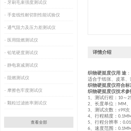
牙刷毛束强度测试仪
手套线性耐切割性能试验仪
通气阻力及压力差测试仪
医用阻燃测试仪
详情介绍
铅笔硬度测试仪
静电衰减测试仪
织物硬挺度仪
用
途
：
阻燃测试仪
适合于纸张、皮革、
织物硬挺度仪符合标
摩擦色牢度测试仪
织物硬挺度仪技术参
、测试行程：
～
1
10
2
颗粒过滤效率测试仪
、长度单位：
、
2
MM
、测试次数：
次
3
≤99
、行程精度：
4
0.1M
、行程分辨率：
查看全部
5
0.0
、速度范围：
6
0.1MM