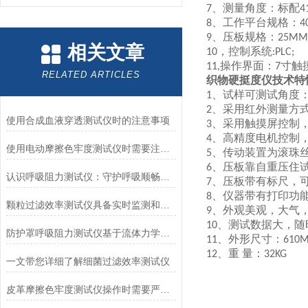
、测量角度：
标配
7
4
、工作平台规格：
8
4
、压板规格：
9
25MM
相关文章
，控制系统
10
:PLC;
操作界面：
寸触
11,
7
RELATED ARTICLES
织物硬挺度仪
技术特
、试样可测试角度
1
、采用红外测量方
2
使用合成血液穿透测试仪时的注意事项
、采用触摸屏控制
3
、
高精度
电机控制
4
使用电动摩擦色牢度测试仪时需要注意哪几个方面？
、传动装置为滚珠
5
、压板靠自重压住
6
认识呼吸阻力测试仪：守护呼吸顺畅的专业工具
、压板带有标尺，
7
、仪器带有
打印功
8
颗粒过滤效率测试仪具备实时监测和记录过滤器性能数据的能力
、
外观美观，大气
9
、测试
数据大，随
10
防护罩呼吸阻力测试仪基于流体力学与压力传感技术
、外形尺寸：
11
6
1
0
、重
量：
12
32
KG
一文带您详细了解细菌过滤效率测试仪
皮革摩擦色牢度测试仪操作时需要严格遵循规程