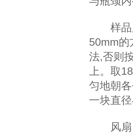
与瓶颈内
样品尺
50mm
法,否则
上。取1
匀地朝各
一块直径
风扇：由