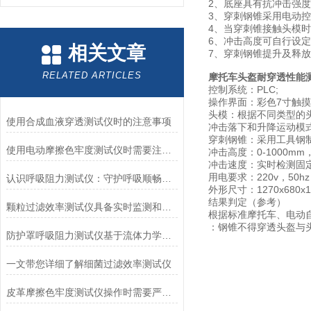
2、底座具有抗冲击强
3、穿刺钢锥采用电动
4、当穿刺锥接触头模
6、冲击高度可自行设
相关文章
7、穿刺钢锥提升及释
RELATED ARTICLES
摩托车头盔耐穿透性能
控制系统：PLC;
操作界面：彩色7寸触
头模：根据不同类型的
使用合成血液穿透测试仪时的注意事项
冲击落下和升降运动模
穿刺钢锥：采用工具钢制成
使用电动摩擦色牢度测试仪时需要注意哪几个方面？
冲击高度：0-
1
000m
冲击速度：实时检测固
用电要求：220v，50h
认识呼吸阻力测试仪：守护呼吸顺畅的专业工具
外形尺寸：1270x680x1
结果判定
（参考）
颗粒过滤效率测试仪具备实时监测和记录过滤器性能数据的能力
根据
摩托车、电动
标准
：
钢锥不得穿透头盔与
防护罩呼吸阻力测试仪基于流体力学与压力传感技术
一文带您详细了解细菌过滤效率测试仪
皮革摩擦色牢度测试仪操作时需要严格遵循规程