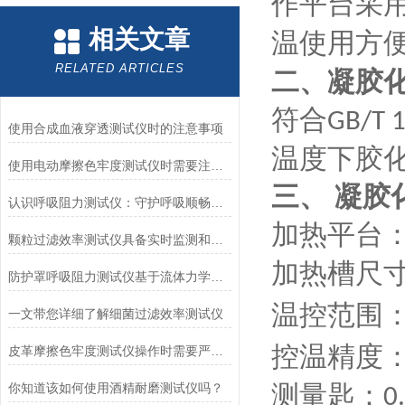
作平台采
相关文章
温使用方
RELATED ARTICLES
二、
凝胶
符合
GB/T 1
使用合成血液穿透测试仪时的注意事项
温度下胶
使用电动摩擦色牢度测试仪时需要注意哪几个方面？
三、
凝胶
认识呼吸阻力测试仪：守护呼吸顺畅的专业工具
加热平台
颗粒过滤效率测试仪具备实时监测和记录过滤器性能数据的能力
加热槽
尺
防护罩呼吸阻力测试仪基于流体力学与压力传感技术
温控范围
一文带您详细了解细菌过滤效率测试仪
控温精度：
皮革摩擦色牢度测试仪操作时需要严格遵循规程
测量匙：
你知道该如何使用酒精耐磨测试仪吗？
0