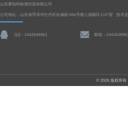
山东赛锐特检测仪器有限公司
公司地址：山东省菏泽市牡丹区长城路3666号猪八戒园区A107室 技术
QQ：2442648961
邮箱：244264896
© 2026 版