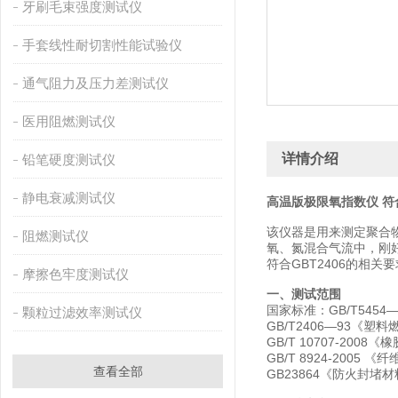
牙刷毛束强度测试仪
手套线性耐切割性能试验仪
通气阻力及压力差测试仪
医用阻燃测试仪
详情介绍
铅笔硬度测试仪
静电衰减测试仪
高温版极限氧指数仪 符
该仪器是用来测定聚合物
阻燃测试仪
氧、氮混合气流中，刚
符合GBT2406的相
摩擦色牢度测试仪
一、测试范围
国家标准：GB/T545
颗粒过滤效率测试仪
GB/T2406—93《
GB/T 10707-20
GB/T 8924-200
查看全部
GB23864《防火封堵