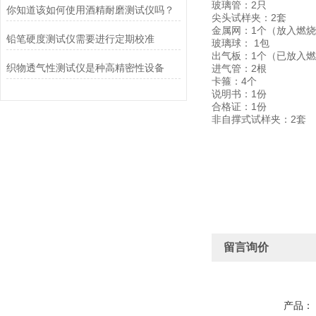
玻璃管：2只
你知道该如何使用酒精耐磨测试仪吗？
尖头试样夹：2套
金属网：1个（放入燃
铅笔硬度测试仪需要进行定期校准
玻璃球： 1包
出气板：1个（已放入
织物透气性测试仪是种高精密性设备
进气管：2根
卡箍：4个
说明书：1份
合格证：1份
非自撑式试样夹：2套
留言询价
产品：