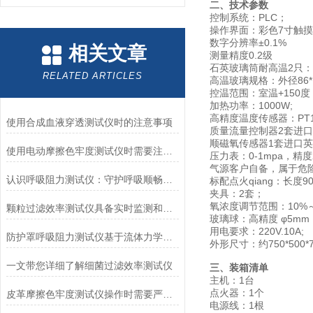
二、技术参数
控制系统：PLC；
操作界面：彩色7寸触
数字分辨率±0.1%
相关文章
测量精度0.2级
石英玻璃筒耐高温2只：
RELATED ARTICLES
高温玻璃规格：外径86*内
控温范围：室温+150
加热功率：1000W;
高精度温度传感器：PT1
使用合成血液穿透测试仪时的注意事项
质量流量控制器2套进口品牌
顺磁氧传感器1套进口英国
使用电动摩擦色牢度测试仪时需要注意哪几个方面？
压力表：0-1mpa，精度2
气源客户自备，属于危
认识呼吸阻力测试仪：守护呼吸顺畅的专业工具
标配点火qiang：长度9
夹具：2套；
氧浓度调节范围：10%～
颗粒过滤效率测试仪具备实时监测和记录过滤器性能数据的能力
玻璃球：高精度 φ5mm（1
用电要求：220V.10A;
防护罩呼吸阻力测试仪基于流体力学与压力传感技术
外形尺寸：约750*500*
一文带您详细了解细菌过滤效率测试仪
三、装箱清单
主机：1台
点火器：1个
皮革摩擦色牢度测试仪操作时需要严格遵循规程
电源线：1根