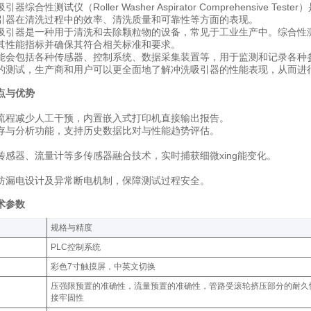
器综合性测试仪（Roller Washer Aspirator Comprehensi
引器在清洗过程中的效率、清洗质量和可靠性等方面的表现。
吸引器是一种用于清洗和去除颗粒物的设备，常见于工业生产中。综合性
其性能指标并确保其符合相关标准和要求。
能会包括各种传感器、控制系统、数据采集装置等，用于监测和记录各种
的测试，生产商和用户可以更全面地了解冲洗吸引器的性能表现，从而进
点与优势
流程减少人工干预，内置嵌入式打印机直接输出报告‌‌。
存与分析功能，支持历史数据比对与性能趋势评估‌‌。
感器、流量计等多传感器融合技术，实时捕获细微xing能变化‌‌。
防漏电设计及异常断电机制，保障测试过程安全‌‌。
术参数
‌规格与精度‌
PLC控制系统
彩色7寸触摸屏，中英文切换
压强限预置的准确性，流量预置的准确性，管路受滚轮挤压部分的耐久
接牢固性