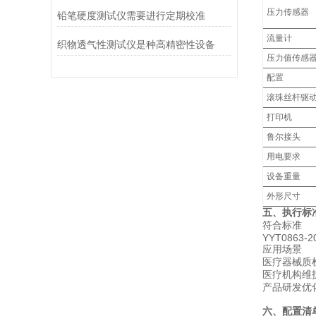
压力传感器
铅笔硬度测试仪需要进行定期校准
流量计
织物透气性测试仪是种高精密性设备
压力值传感
配置
滚珠丝杆驱
打印机
鲁尔接头
用电要求
设备重量
外形尺寸
五、执行标
符合标准
YYT0863-2
应用场景
‌医疗器械质
‌医疗机构维
‌产品研发优
六、配置清