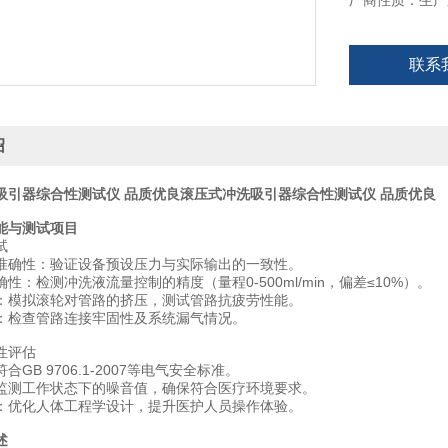
厂商性质：生产
联系
绍
吸引器综合性测试仪 品质优良
滚压式冲洗吸引器综合性测试仪 品质优良
能与测试项目
‌
准确性‌：验证设备预设压力与实际输出的一致性‌‌。
性‌：检测冲洗液流量控制的精度（量程0-500ml/min，偏差≤10%）‌‌。
‌：模拟滚轮对管路的挤压，测试管路抗疲劳性能‌‌。
‌：检查管路连接牢固性及系统漏气情况‌‌。
性评估‌
符合GB 9706.1-2007等电气安全标准‌‌。
：监测工作状态下的噪音值，确保符合医疗环境要求‌‌。
‌：优化人体工程学设计，提升医护人员操作体验‌‌。
述