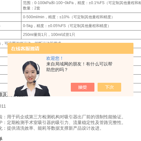
范围：0-100kPa和-100~0kPa，精度：±0.1%FS（可定制其他量程
数量：2套
0-500ml/min，精度：≤10%（可定制其他量程和精度）
器
0-5kg，精度：±0.05%FS（可定制其他量程和精度）
250ml量筒1只，100ml试管1只
动，可设置连续运动，间断运动等模式
嵌入式打印机
欢迎您！
配2套
来自局域网的朋友！有什么可以帮
助您的吗？
220V,50Hz
52.2kg
720x540x570（mm）
准及应用场景
011
检‌：用于药企或第三方检测机构对吸引器出厂前的强制性能验证‌‌。
护‌：定期检测手术室吸引器的吸引力、流量稳定性及管路完整性‌‌。
化‌：提供清洗效率、能耗等数据支撑新产品设计改进‌‌。
单