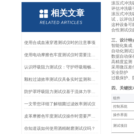
滚压式冲洗吸引
评估冲洗吸
相关文章
滚压式冲洗
试，以评估
RELATED ARTICLES
这种设备可
合性测试仪
三、设计特
使用合成血液穿透测试仪时的注意事项
‌智能化集成‌
自动化测试
使用电动摩擦色牢度测试仪时需要注意哪几个方面？
数据自动保
‌高精度监测‌
认识呼吸阻力测试仪：守护呼吸顺畅的专业工具
采用微压差传
‌安全防护‌
过载保护、
颗粒过滤效率测试仪具备实时监测和记录过滤器性能数据的能力
四、关键技
防护罩呼吸阻力测试仪基于流体力学与压力传感技术
‌组件‌
一文带您详细了解细菌过滤效率测试仪
控制系统
操作界面
皮革摩擦色牢度测试仪操作时需要严格遵循规程
测试项目
你知道该如何使用酒精耐磨测试仪吗？