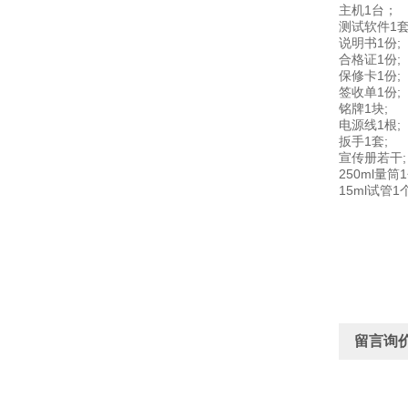
主机1台；
测试软件1
说明书1份;
合格证1份;
保修卡1份;
签收单1份;
铭牌1块;
电源线1根;
扳手1套;
宣传册若干;
250ml量筒1
15ml试管1个
留言询