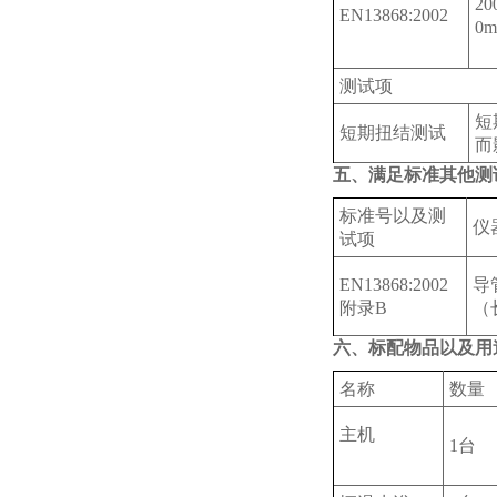
2
‌EN13868:2002
0m
测试项
短
短期扭结测试
而
五、满足标准其他测
标准号以及测
仪
试项
‌EN13868:2002
导
附录B
（
六、标配物品以及用
名称
数量
主机
1台