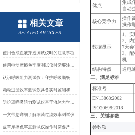
集成
优点
自动
操作
相关文章
核心竞争力
操作
RELATED ARTICLES
1、
2、
数据显示
7天
使用合成血液穿透测试仪时的注意事项
3、配
机
使用电动摩擦色牢度测试仪时需要注意哪几个方面？
结构特点
通电
二、满足标准
认识呼吸阻力测试仪：守护呼吸顺畅的专业工具
标准号
颗粒过滤效率测试仪具备实时监测和记录过滤器性能数据的能力
‌EN13868:2002
防护罩呼吸阻力测试仪基于流体力学与压力传感技术
‌ISO20698:2018
一文带您详细了解细菌过滤效率测试仪
三、关键参数
皮革摩擦色牢度测试仪操作时需要严格遵循规程
‌参数项‌