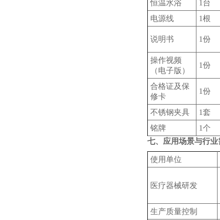
恒温水浴
1台
电源线
1根
说明书
1份
操作视频
1份
（电子版）
合格证及保
1份
修卡
不锈钢夹具
1套
铭牌
1个
七、应用场景与行业
使用单位
医疗器械研发
生产质量控制