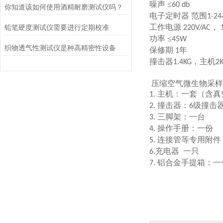
噪声 ≤
60 db
你知道该如何使用酒精耐磨测试仪吗？
电子定时器 范围
1-24
工作电源
，
铅笔硬度测试仪需要进行定期校准
220V/AC
功率 ≤
45W
织物透气性测试仪是种高精密性设备
保修期
年
1
撞击器
，主机
1.4KG
2
压缩空气微生物采样
主机：一套（含真
1.
撞击器：
级撞击
2.
6
三脚架：一台
3.
操作手册：一份
4.
连接管等专用附件
5.
充电器
一只
6.
铝合金手提箱：一
7.