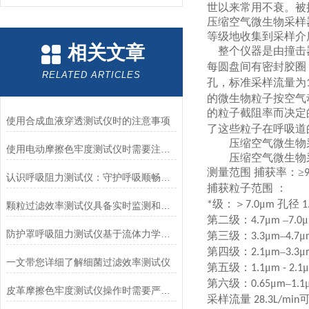
世以来常用不衰。被
压缩空气微生物采样
等级地收集到采样介
相关文章
整个仪器是由撞击
每圆盘间有密封胶圈
RELATED ARTICLES
孔，标准采样流量为
的微生物粒子按空气
的粒子截阻率而决定
使用合成血液穿透测试仪时的注意事项
了这些粒子在呼吸道
压缩空气微生物
使用电动摩擦色牢度测试仪时需要注意哪几个方面？
压缩空气微生物
测量范围 捕获率：≥
认识呼吸阻力测试仪：守护呼吸顺畅的专业工具
捕获粒子范围
：
级：＞
μ
孔径
*
7.0
m
1
颗粒过滤效率测试仪具备实时监测和记录过滤器性能数据的能力
第二级：
μ
–
μ
4.7
m
7.0
防护罩呼吸阻力测试仪基于流体力学与压力传感技术
第三级：
μ
–
μ
3.3
m
4.7
第四级：
μ
–
μ
2.1
m
3.3
一文带您详细了解细菌过滤效率测试仪
第五级：
μ
μ
1.1
m - 2.1
第六级：
μ
–
0.65
m
1.1
皮革摩擦色牢度测试仪操作时需要严格遵循规程
采样流量
28.3L/min