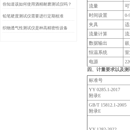
你知道该如何使用酒精耐磨测试仪吗？
流量
可
时间设置
0-
铅笔硬度测试仪需要进行定期校准
夹具
适
织物透气性测试仪是种高精密性设备
流量计算
流
数据输出
嵌
恒温系统
室
电源
22
四、计量要求以及测
标准号
YY 0285.1-2017
附录E
GB/T 15812.1-2005
附录E
YY 1282-2022