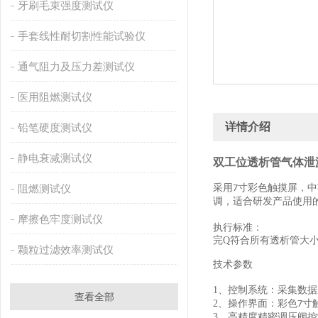
牙刷毛束强度测试仪
手套线性耐切割性能试验仪
通气阻力及压力差测试仪
医用阻燃测试仪
详情介绍
铅笔硬度测试仪
静电衰减测试仪
双工位透析管气体泄
阻燃测试仪
采用
寸彩色触摸屏，中
7
调，适合研发产品使用
摩擦色牢度测试仪
执行标准：
完Q符合
所有透析管大
颗粒过滤效率测试仪
技术参数
1、
控制系统：采集数据
查看全部
2、
操作界面：彩色
寸
7
3、
高精度精密调压阀控