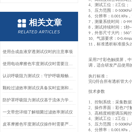
4、
测试工位：
工位；
2
、压力范围：
5
0-500
KPa
、
分辨率：
，
6
0.0
0
1 KPa
相关文章
，
测量系统
时间
：
7
0-99
，
测试持续时间：
秒
8
1
~
RELATED ARTICLES
，外形尺寸大约：
9
560
、气源要求：
10
0-0.4mp
，标准透析标准接头
11
2
使用合成血液穿透测试仪时的注意事项
采用
寸彩色触摸屏，中
7
使用电动摩擦色牢度测试仪时需要注意哪几个方面？
调，适合研发产品使用
认识呼吸阻力测试仪：守护呼吸顺畅的专业工具
执行标准：
完Q符合
所有透析管大
颗粒过滤效率测试仪具备实时监测和记录过滤器性能数据的能力
技术参数
防护罩呼吸阻力测试仪基于流体力学与压力传感技术
1、
控制系统：采集数据
2、
操作界面：彩色
寸
7
一文带您详细了解细菌过滤效率测试仪
3、
高精度精密调压阀控
4、
测试工位：
工位；
2
皮革摩擦色牢度测试仪操作时需要严格遵循规程
、压力范围：
5
0-500
KPa
、
分辨率：
，
6
0.0
0
1 KPa