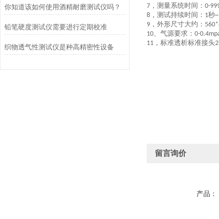
，
测量系统
时间
：
7
0-99
你知道该如何使用酒精耐磨测试仪吗？
，
测试持续时间：
秒
8
1
~
，外形尺寸大约：
9
560
铅笔硬度测试仪需要进行定期校准
、气源要求：
10
0-0.4mp
，标准透析标准接头
11
2
织物透气性测试仪是种高精密性设备
留言询价
产品：