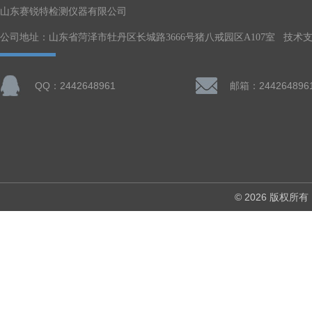
山东赛锐特检测仪器有限公司
公司地址：山东省菏泽市牡丹区长城路3666号猪八戒园区A107室 技术
QQ：2442648961
邮箱：244264896
© 2026 版