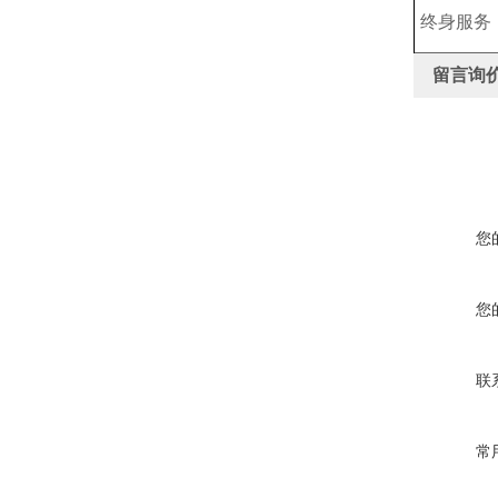
终身服务
留言询
您
您
联
常