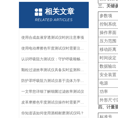
三、关键
相关文章
‌参数项‌
RELATED ARTICLES
控制系统
操作界面
使用合成血液穿透测试仪时的注意事项
压力范围
使用电动摩擦色牢度测试仪时需要注意哪几个方面？
移动距离
时间设定
认识呼吸阻力测试仪：守护呼吸顺畅的专业工具
数据输出
颗粒过滤效率测试仪具备实时监测和记录过滤器性能数据的能力
安全装置
防护罩呼吸阻力测试仪基于流体力学与压力传感技术
电源
一文带您详细了解细菌过滤效率测试仪
功率
外形尺寸
皮革摩擦色牢度测试仪操作时需要严格遵循规程
四、计量
你知道该如何使用酒精耐磨测试仪吗？
标准号