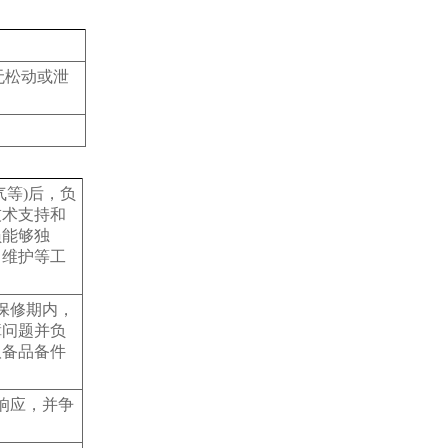
无松动或泄
等)后，负
技术支持和
员能够独
常维护等工
保修期内，
障问题并负
取备品备件
响应，并争