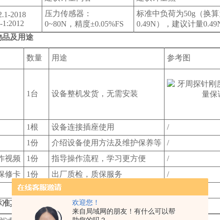
压力传感器：
标准中负荷为50g（换算
.1-2018
-1:2012
0~80N，精度±0.05%FS
0.49N），建议计量0.49
物品及用途
数量
用途
参考图
1台
设备整机发货，无需安装
1根
设备连接插座使用
/
1份
介绍设备使用方法及维护保养等
/
作视频
1份
指导操作流程，学习更方便
/
保修卡
1份
出厂质检，质保服务
/
1个
设备出厂标识
/
欢迎您！
标准其他测试项的仪器（完整资料可咨询销售）
来自局域网的朋友！有什么可以帮