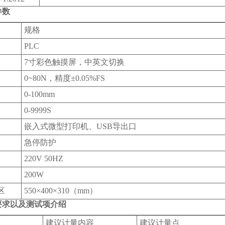
参数
规格‌
PLC
7寸彩色触摸屏，中英文切换
0~80N，精度±0.05%FS
0-100mm
0-9999S
嵌入式微型打印机、USB导出口
急停防护
220V 50HZ
200W
区
550×400×310（mm）
要求以及测试项介绍
建议计量内容
建议计量点