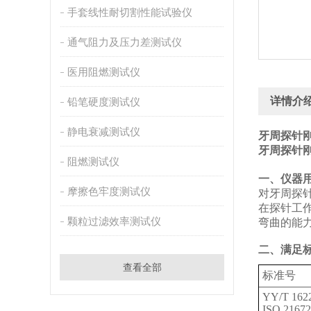
手套线性耐切割性能试验仪
通气阻力及压力差测试仪
医用阻燃测试仪
详情介
铅笔硬度测试仪
静电衰减测试仪
牙周探针刚
牙周探针
阻燃测试仪
‌一、仪器
摩擦色牢度测试仪
对牙周探
在探针工作端
颗粒过滤效率测试仪
弯曲的能
二、满足
查看全部
标准号
YY/T 1622
ISO 21672