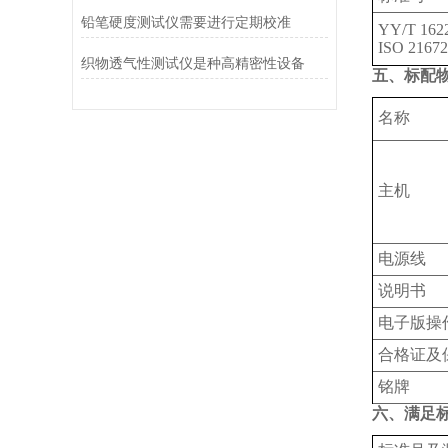
铅笔硬度测试仪需要进行定期校准
YY/T 1622
ISO 21672
织物透气性测试仪是种高精密性设备
五、标配
名称
主机
电源线
说明书
电子版操
合格证及
铭牌
六、满足