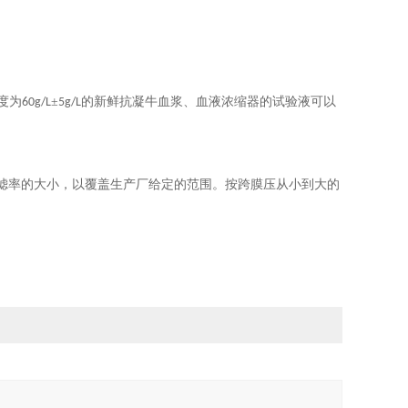
度为
±
的新鲜抗凝牛血浆、血液浓缩器的试验液可以
60g/L
5g/L
滤率的大小，以覆盖生产厂给定的范围。按跨膜压从小到大的