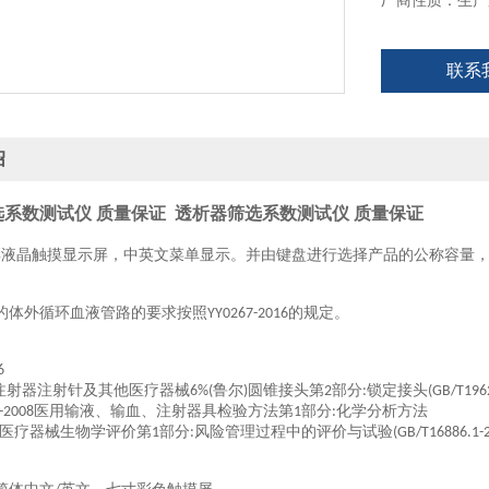
厂商性质：生产
联系
绍
系数测试仪 质量保证
透析器筛选系数测试仪 质量保证
彩液晶触摸显示屏，中
英
文菜单显示。并由键盘进行选择产品的公称容量
的体外循环血液管路的要求按照
的规定。
YY0267-2016
6
注射器注射针及其他医疗器械
鲁尔
圆锥接头第
部分
锁定接头
6%(
)
2
:
(GB/T1962
医用输液、输血、注射器具检验方法第
部分
化学分析方法
-2008
1
:
医疗器械生物学评价第
部分
风险管理过程中的评价与试验
1
:
(GB/T16886.1-