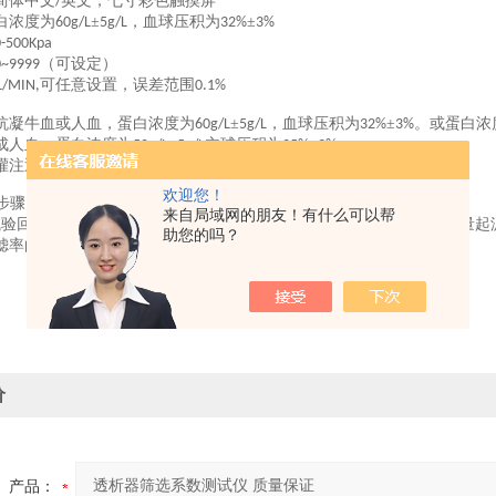
简体中文
英文，七寸彩色触摸屏
/
白浓度为
±
，血球压积为
±
60g/L
5g/L
32%
3%
0-500Kpa
（可设定）
0~9999
可任意设置，误差范围
L/MIN,
0.1%
抗凝牛
血
或人血，蛋白浓度为
±
，血球压积为
±
。或蛋白浓
60g/L
5g/L
32%
3%
成人血，蛋白浓度为
±
主球压积为
±
。
50g/L
5g/L
25%
3%
灌注透析液室或滤过液室。
欢迎您！
步
骤
来自局域网的朋友！有什么可以帮
试验回路。调节直液及滤过液流率至稳定
包括温度、流率和压力
。测量起
(
)
助您的吗？
滤率的值。
价
产品：