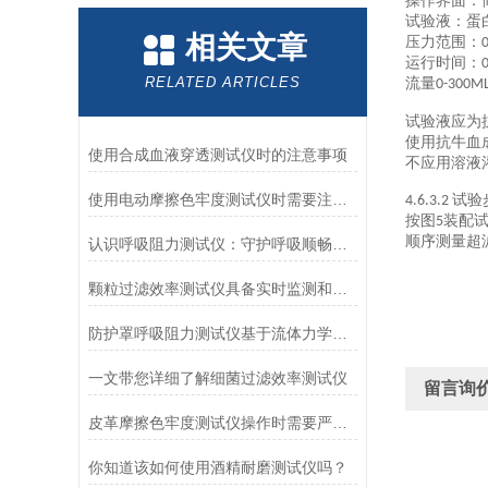
操作界面：
试验液
：
蛋
相关文章
压力范围：
运行时间：
RELATED ARTICLES
流量
0-300M
试验液应为
使用抗牛血
使用合成血液穿透测试仪时的注意事项
不应用溶液
使用电动摩擦色牢度测试仪时需要注意哪几个方面？
试验
4.6.3.2
按图
装配
5
顺序测量超
认识呼吸阻力测试仪：守护呼吸顺畅的专业工具
颗粒过滤效率测试仪具备实时监测和记录过滤器性能数据的能力
防护罩呼吸阻力测试仪基于流体力学与压力传感技术
一文带您详细了解细菌过滤效率测试仪
留言询
皮革摩擦色牢度测试仪操作时需要严格遵循规程
你知道该如何使用酒精耐磨测试仪吗？