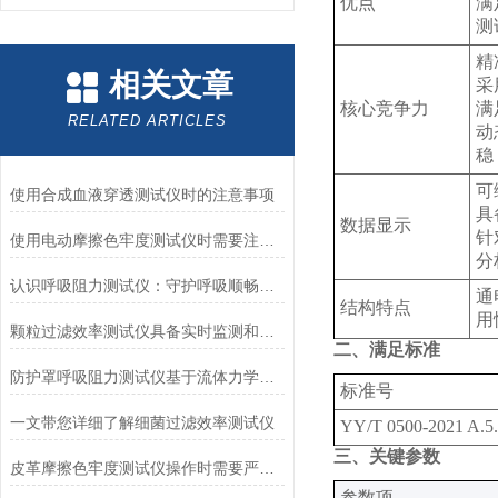
优点
满
测
精
相关文章
采
核心竞争力
满
RELATED ARTICLES
动
稳
可
使用合成血液穿透测试仪时的注意事项
具
数据显示
针
使用电动摩擦色牢度测试仪时需要注意哪几个方面？
分
认识呼吸阻力测试仪：守护呼吸顺畅的专业工具
通
结构特点
用
颗粒过滤效率测试仪具备实时监测和记录过滤器性能数据的能力
二、满足标准
防护罩呼吸阻力测试仪基于流体力学与压力传感技术
标准号
一文带您详细了解细菌过滤效率测试仪
YY/T 0500-2021 A.5.
三、关键参数
皮革摩擦色牢度测试仪操作时需要严格遵循规程
‌参数项‌