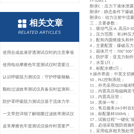
YY 0285.1
附录
：压力下液体泄露
C
附录
：静态条件下爆破
F
附录
：动力注射中流
G
相关文章
三，
主要参数：
，
驱动气压
高压
1
:
A,
0-
1
RELATED ARTICLES
，
压力范围：
有
种压
2
2
，
配有内圆锥接头
和外
3
，
主要配置：
爆破压力
4
，
箱体尺寸：
5
700*500*
使用合成血液穿透测试仪时的注意事项
，防护罩：亚克力制作
6
，水泵
只；
7
1
使用电动摩擦色牢度测试仪时需要注意哪几个方面？
，标配水槽
只；
8
1
操作界面：中英文切
9.
认识呼吸阻力测试仪：守护呼吸顺畅的专业工具
，
控制系统；
10
PLC
，外壳采用
板材
11
Q235
颗粒过滤效率测试仪具备实时监测和记录过滤器性能数据的能力
，内置高压电磁阀若
12
，内置高压管；
13
防护罩呼吸阻力测试仪基于流体力学与压力传感技术
，质保一年；
14
，售后服务
小时在
15
24
一文带您详细了解细菌过滤效率测试仪
，标配量杯
；
16
500ML
，
试验过程
一键化
17
“
"
四，
必须采取预防措施
皮革摩擦色牢度测试仪操作时需要严格遵循规程
，
采用临床相关预处理
1