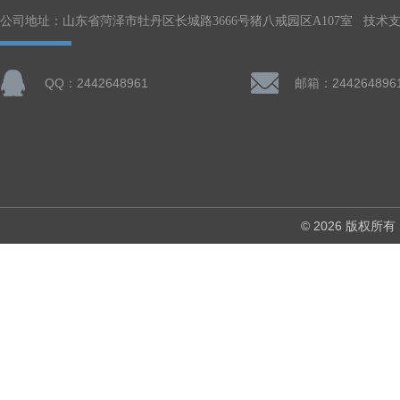
公司地址：山东省菏泽市牡丹区长城路3666号猪八戒园区A107室 技术
QQ：2442648961
邮箱：244264896
© 2026 版