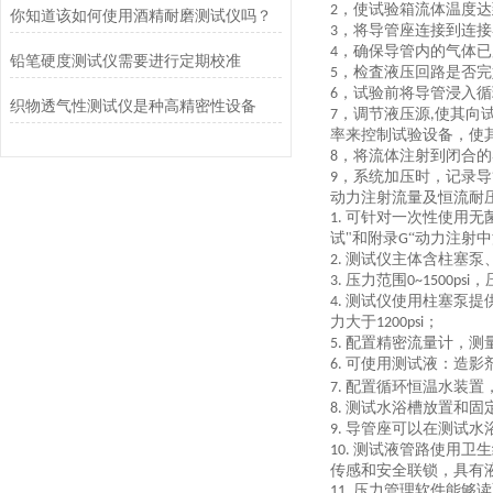
，
使试验箱流体温度达
2
你知道该如何使用酒精耐磨测试仪吗？
，
将导管座连接到连接
3
，
确保导管内的气体已
4
铅笔硬度测试仪需要进行定期校准
，
检査液压回路是否完
5
，
试验前将导管浸入循
6
织物透气性测试仪是种高精密性设备
，
调节液压源
使其向
7
,
率来控制试验设备，使
，
将流体注射到闭合的
8
，
系统加压时，记录导
9
动力注射流量及恒流耐
可针对一次性使用无
1.
试"和附录
“动力注射
G
测试仪主体含柱塞泵
2.
压力范围
，
3.
0~1500psi
测试仪使用柱塞泵提
4.
力大于
；
1200psi
配置精密流量计，测
5.
可使用测试液：造影
6.
配置循环恒温水装置
7.
测试水浴槽放置和固
8.
导管座可以在测试水
9.
测试液管路使用卫生
10.
传感和安全联锁，具有
压力管理软件能够读
11.