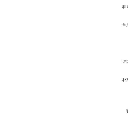
联
常
详
补