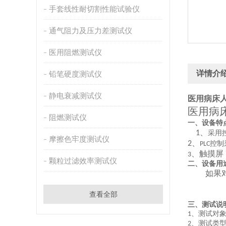
手套线性耐切割性能试验仪
通气阻力及压力差测试仪
医用阻燃测试仪
详情介
铅笔硬度测试仪
静电衰减测试仪
医用病床
医用病
阻燃测试仪
一、设备特
、
1
采用
摩擦色牢度测试仪
、
2
控制
PLC
、触摸屏
3
颗粒过滤效率测试仪
二、设备用
如果
查看全部
三、测试说
、测试对
1
、测试类
2