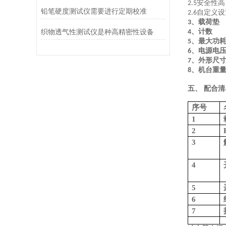
安全性高
2.5
铅笔硬度测试仪需要进行定期校准
自定义设
2.6
、载
3
织物透气性测试仪是种高精密性设备
、计数
4
、最大功
5
、电源电
6
、外形尺
7
、机台重
8
五、
配合清
序号
1
2
3
4
5
6
7