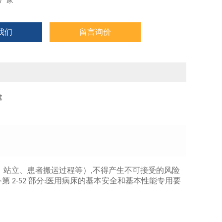
厂家
我们
留言询价
途
、站立、患者搬运过程等）
不得产生不可接受的风险
,
备第
部分
医用病床的基本安全和基本性能专用要
2-52
: