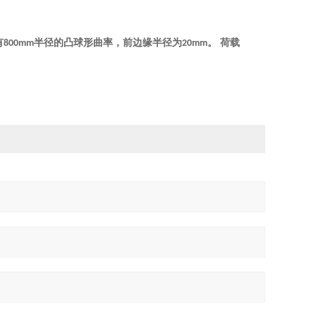
有
半径的凸球形曲率，前边缘半径为
。 荷载
800mm
20mm