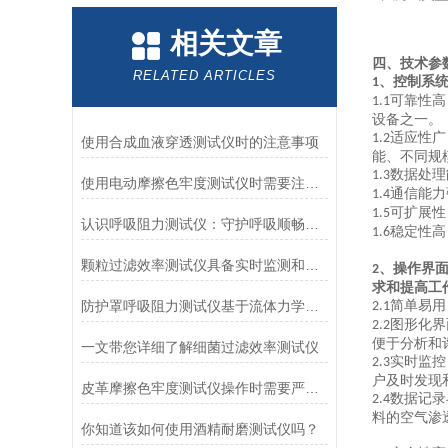
相关文章
四、技术参
RELATED ARTICLES
、控制系
1
可靠性高
1.1
设备之一。
适应性广
1.2
使用合成血液穿透测试仪时的注意事项
能、不同规
数据处理
1.3
使用电动摩擦色牢度测试仪时需要注意哪几个方面？
通信能力
1.4
可扩展性
1.5
认识呼吸阻力测试仪：守护呼吸顺畅的专业工具
稳定性高
1.6
颗粒过滤效率测试仪具备实时监测和记录过滤器性能数据的能力
、操作界
2
求和提高工
防护罩呼吸阻力测试仪基于流体力学与压力传感技术
简单易用
2.1
图形化界
2.2
便于分析和
一文带您详细了解细菌过滤效率测试仪
实时监控
2.3
户及时发现
皮革摩擦色牢度测试仪操作时需要严格遵循规程
数据记录
2.4
料的
空气渗
你知道该如何使用酒精耐磨测试仪吗？