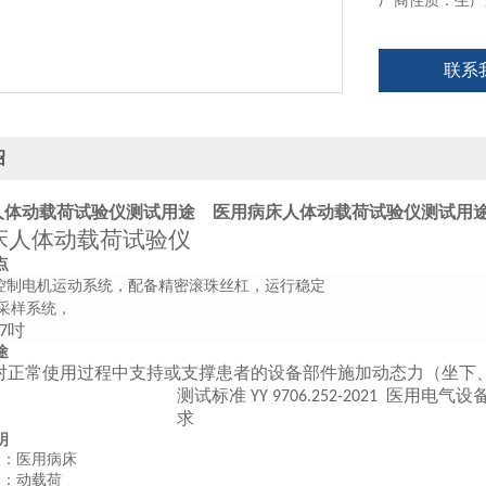
厂商性质：生产
联系
绍
人体动载荷试验仪测试用途
医用病床人体动载荷试验仪测试用
床人体动载荷试验仪
点
控制电机运动系统，配备精密滚珠丝杠，运行稳定
采样系统，
吋
7
途
对正常使用过程中支持或支撑患者的设备部件施加动态力（坐下
测试标准
医用电气设
YY 9706.252-2021
求
明
象：医用病床
型：动载荷