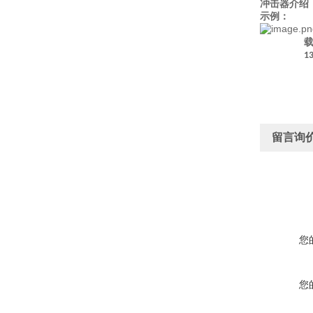
冲击器介绍
示例：
1
留言询
您
您