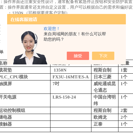
：操作界面还注重安全性设计，通常配备有紧急停止按钮和安全防护装置
置：操作界面通常还支持自定义设置，用户可以根据自己的需求和偏好设
荷垫
（可根据要求客户定制）
:
1350N
：
次
0-999999
耗
：
1.0KW
欢迎您！
压
：
±
﹪，
220V
10
50HZ
来自局域网的朋友！有什么可以帮
寸
:
助您的吗？
量
:
单
名称
规格型号
品牌
数量
载荷垫
1350N
程斯自制
1套
P
LC_CPU
模块
FX3U-16MT/ES-A
日本三菱
1
个
触摸屏
7吋
威纶通或昆
1个
仑通态
开关电源
L
RS-150-24
中国台湾明
1
个
纬
运动控制模组
程斯自制
2套
继电器
欧姆龙
2个
接触器
正泰
1个