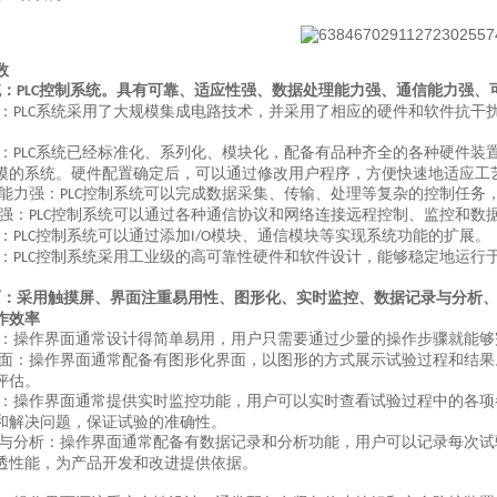
数
统：
控制系统。具有可靠、适应性强、数据处理能力强、通信能力强、
PL
C
：
系统采用了大规模集成电路技术，并采用了相应的硬件和软件抗干
PLC
：
系统
已经标准化、系列化、模块化，配备有品种齐全的各种硬件装
PLC
模的系统。硬件配置确定后，可以通过修改用户程序，方便快速地适应工
能力强：
控制系统可以完成数据采集、传输、处理等复杂的控制任务
PLC
强：
控制系统可以通过各种通信协议和网络连接远程控制、监控和数
PLC
：
控制系统可以通过添加
模块、通信模块等实现系统功能的扩展。
PLC
I/O
：
控制系统采用工业级的高可靠性硬件和软件设计，能够稳定地运行
PLC
面：采用触摸屏、界面注重易用性、图形化、实时监控、数据记录与分析
作效率
：操作界面通常设计得简单易用，用户只需要通过少量的操作步骤就能够
面：
操作界面
通常配备有图形化界面，以图形的方式展示试验过程和结果
评估。
：操作界面通常提供实时监控功能，用户可以实时查看试验过程中的各项
和解决问题，保证试验的准确性。
与分析：操作界面通常配备有数据记录和分析功能，用户可以记录每次试
透
性能，为产品开发和改进提供依据。