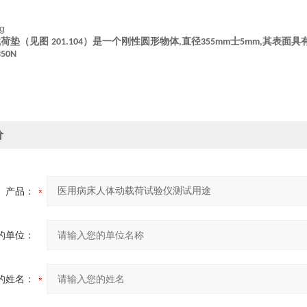
载荷垫（见图
）是一个刚性圆形物体
直径
士
其表面具
201.104
,
355mm
5mm,
350N
价
产品：
的单位：
的姓名：