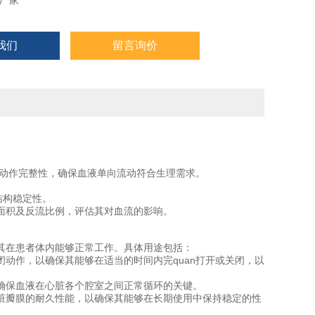
厂家
我们
留言询价
和动作完整性，确保血液单向流动符合生理需求。
结构稳定性。
口面积及反流比例，评估其对血流的影响。
其在患者体内能够正常工作。具体用途包括：
动作，以确保其能够在适当的时间内完quan打开或关闭，以
确保血液在心脏各个腔室之间正常循环的关键。
脏瓣膜的耐久性能，以确保其能够在长期使用中保持稳定的性