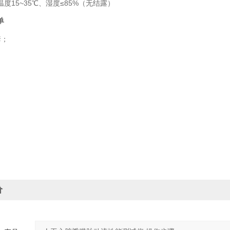
度15~35℃、湿度≤85%（无结露）
单
套；
价