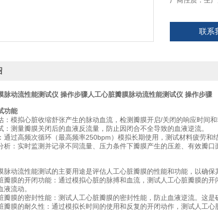
厂商性质：生产
联系
绍
膜脉动流性能测试仪 操作步骤
人工心脏瓣膜脉动流性能测试仪 操作步骤
试功能
评估‌：模拟心脏收缩舒张产生的脉动血流，检测瓣膜开启/关闭的响应时间
测试‌：测量瓣膜关闭后的血液反流量，防止因闭合不全导致的血液逆流。
证‌：通过高频次循环（最高频率250bpm）模拟长期使用，测试材料疲劳和
学分析‌：实时监测并记录不同流量、压力条件下瓣膜产生的压差、有效瓣
膜脉动流性能测试的主要用途是评估人工心脏瓣膜的性能和功能，以确保
脏瓣膜的开闭功能：通过模拟心脏的脉搏和血流，测试人工心脏瓣膜的开闭
血液流动。
脏瓣膜的密封性能：测试人工心脏瓣膜的密封性能，防止血液逆流。这是
脏瓣膜的耐久性：通过模拟长时间的使用和反复的开闭动作，测试人工心