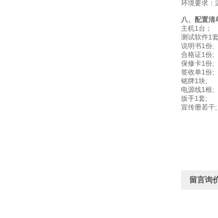
环境要求：温
八、配置清
主机1台；
测试软件1
说明书1份;
合格证1份;
保修卡1份;
签收单1份;
铭牌1块;
电源线1根;
扳手1套;
宣传册若干;
留言询