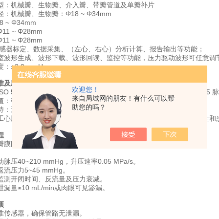
型：机械瓣、生物瓣、介入瓣、带瓣管道及单瓣补片
：机械瓣、生物瓣：Φ18 ~ Φ34mm
 ~ Φ34mm
1 ~ Φ28mm
1 ~ Φ28mm
感器标定、数据采集、（左心、右心）分析计算、报告输出等功能；
室波形生成、波形下载、波形回读、监控等功能，压力驱动波形可任意调
±2.0 mmHg
准及应用领域
欢迎您！
ISO 5840及GB 12279 - 2008《心血管植入物 人工心脏瓣膜》标准"6.5
来自局域网的朋友！有什么可以帮
价值‌：确保瓣膜植入前的安全性与有效性，减少临床失效风险。
助您的吗？
支持‌：通过DPIV等技术可视化流场特性，辅助优化设计及血栓风险评估。
工心脏瓣膜上市前验证的核心工具，直接关系到瓣膜产品的临床可靠性和
‌
‌：瓣膜固定于测试腔，排除气泡并密封。
压40~210 mmHg，升压速率0.05 MPa/s。
流压力5~45 mmHg。
‌：监测开闭时间、反流量及压力衰减。
泄漏量≥10 mL/min或肉眼可见渗漏。
‌
准传感器，确保管路无泄漏。