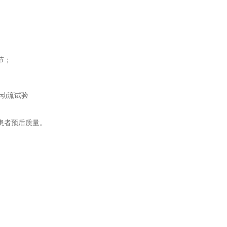
节；
 脉动流试验
患者预后质量。