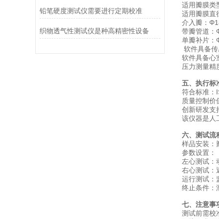
适用瓣膜类
铅笔硬度测试仪需要进行定期校准
适用瓣膜直径
介入瓣：Φ18
织物透气性测试仪是种高精密性设备
带瓣管道：Φ1
单瓣补片：Φ1
软件具备传
软件具备心
压力测量精度：
五、执行标
‌符合标准‌：
‌质量控制
‌创新研发
该仪器是人
六、测试流程
‌样品安装
‌参数设置‌：
左心测试：动脉
右心测试：返
‌运行测试
‌终止条件‌：
七、注意事项
测试前需校