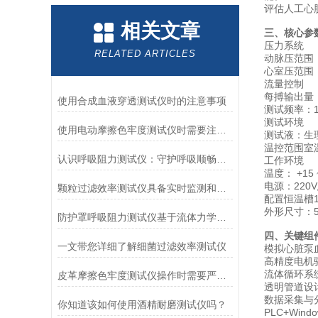
评估人工心
相关文章
三、核心参
‌压力系统‌
RELATED ARTICLES
‌动脉压范围‌
‌心室压范围
‌流量控制‌
‌每搏输出量‌
使用合成血液穿透测试仪时的注意事项
‌测试频率‌
‌测试环境‌
使用电动摩擦色牢度测试仪时需要注意哪几个方面？
‌测试液‌：生
温控范围室温
认识呼吸阻力测试仪：守护呼吸顺畅的专业工具
工作环境
温度： +15
电源：220V,
颗粒过滤效率测试仪具备实时监测和记录过滤器性能数据的能力
配置恒温槽1
外形尺寸：50
防护罩呼吸阻力测试仪基于流体力学与压力传感技术
‌四、关键组件
一文带您详细了解细菌过滤效率测试仪
‌模拟心脏泵
高精度电机
‌流体循环系统
皮革摩擦色牢度测试仪操作时需要严格遵循规程
透明管道设
‌数据采集与
你知道该如何使用酒精耐磨测试仪吗？
PLC+Wi