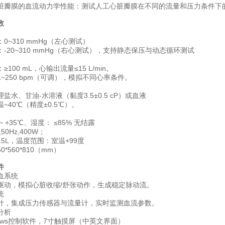
脏瓣膜的血流动力学性能：测试人工心脏瓣膜在不同的流量和压力条件下
数
：0~310 mmHg（左心测试）
‌：-20~310 mmHg（右心测试），支持静态保压与动态循环测试
：≥100 mL，心输出流量≤15 L/min。
：1~250 bpm（可调），模拟不同心率条件。
理盐水、甘油-水溶液（黏度3.5±0.5 cP）或血液
~40℃（精度±0.5℃）。
 ~ +35℃、湿度： ≤85% 无结露
50Hz,400W；
5L，温度范围：室温+99度
*560*810（mm）
‌
血系统‌
驱动，模拟心脏收缩/舒张动作，生成稳定脉动流。
‌
计，集成压力传感器与流量计，实时监测血流参数。
分析‌
ndows控制软件，7寸触摸屏（中英文界面）