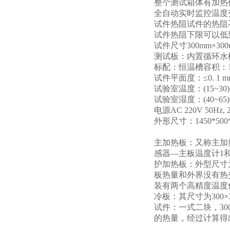
整个测试箱体有加热
全自动实时监控温度
试件热阻试件的热阻不应小于
试件热阻下限可以低到
试件尺寸300mm×30
测试板：内置循环水
标配：恒温槽容积：15
试件平面度：≤0. 1 m
试验室温度：(15~30
试验室湿度：(40~65)
电源AC 220V 50Hz, 
外形尺寸：1450*500
主加热板：又称主加
感器—主板温度计1
护加热板：外型尺寸为
板热量和外界没有热
装有两个高精度温度
冷板：其尺寸为300
试件：一式二块，30
的热量，经过计算得