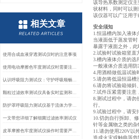
该导热系数测定仪主
状材料，同时可以测
该仪器可以广泛用于
相关文章
安全须知
1.恒温槽内加入液
RELATED ARTICLES
当液面低于蒸发管时
暴露于液面之外，此
2.试验时试验箱竖
使用合成血液穿透测试仪时的注意事项
3.槽内液体介质的
一般液体介质选用防冻
使用电动摩擦色牢度测试仪时需要注意哪几个方面？
4.用酒精做低温试
5.请勿将低温恒温
认识呼吸阻力测试仪：守护呼吸顺畅的专业工具
6.请勿将试验箱倾
7.试件压紧需要注
颗粒过滤效率测试仪具备实时监测和记录过滤器性能数据的能力
8.测试过程中，请
行。
防护罩呼吸阻力测试仪基于流体力学与压力传感技术
9.试验过程中，请
一文带您详细了解细菌过滤效率测试仪
10.切勿自行拆卸
针等金属物之类的杂
皮革摩擦色牢度测试仪操作时需要严格遵循规程
11.请勿使用220
造成火灾或触电等危