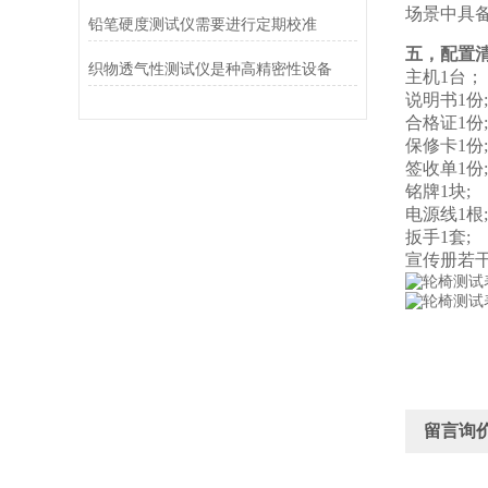
场景中具
铅笔硬度测试仪需要进行定期校准
五，配置
织物透气性测试仪是种高精密性设备
主机1台；
说明书1份;
合格证1份;
保修卡1份;
签收单1份;
铭牌1块;
电源线1根;
扳手1套;
宣传册若干
留言询