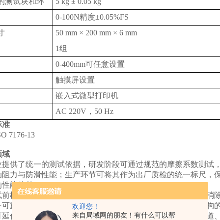
的测试块和环
5 kg ± 0.05 kg
0-100N精度±0.05%FS
寸
50 mm × 200 mm × 6 mm
1组
0-400mm可任意设置
触摸屏设置
嵌入式微型打印机
AC 220V，50 Hz
标准
 7176-13
领域
业提供了统一的测试依据，研发阶段可通过规范的摩擦系数测试
动阻力与防滑性能；生产环节可将其作为出厂质检的统一标尺，
的性能偏差。
试前样品制备、试验装置校准、数据采集的全流程操作规范，消
备可重复性与可比性，为轮椅行业的技术交流、第三方检测机构
欢迎您！
来自局域网的朋友！有什么可以帮
可延伸应用于无障碍地面材料的性能评估，指导公共空间的坡道