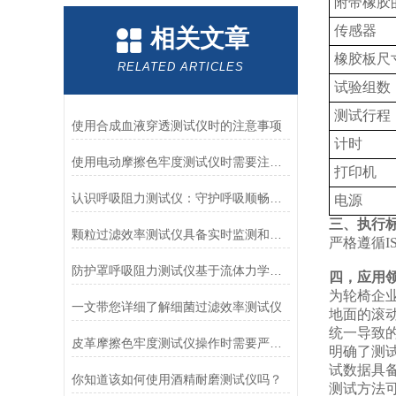
附带橡胶
传感器
相关文章
橡胶板尺
RELATED ARTICLES
试验组数
测试行程
使用合成血液穿透测试仪时的注意事项
计时
使用电动摩擦色牢度测试仪时需要注意哪几个方面？
打印机
认识呼吸阻力测试仪：守护呼吸顺畅的专业工具
电源
三、执行
颗粒过滤效率测试仪具备实时监测和记录过滤器性能数据的能力
严格遵循ISO
防护罩呼吸阻力测试仪基于流体力学与压力传感技术
四，应用
为轮椅企
一文带您详细了解细菌过滤效率测试仪
地面的滚
统一导致
皮革摩擦色牢度测试仪操作时需要严格遵循规程
明确了测
试数据具
你知道该如何使用酒精耐磨测试仪吗？
测试方法