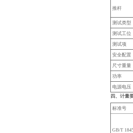
推杆
测试类型
测试工位
测试项
安全配置
尺寸重量
功率
电源电压
四、计量
标准号
GB/T 184