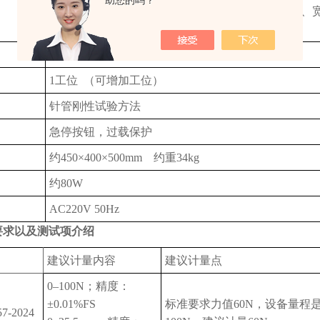
助您的吗？
下端呈钝楔形的、倾斜平面夹角为60、半径为1mm、
至少为5mm
支持正常壁、薄壁、超薄壁针管的分类测试
1工位 （可增加工位）
针管刚性试验方法
急停按钮，过载保护
约450×400×500mm 约重34kg
约80W
AC220V 50Hz
要求以及测试项介绍
建议计量内容
建议计量点
0–100N；精度：
±0.01%FS
标准要求力值60N，设备量程
57-2024