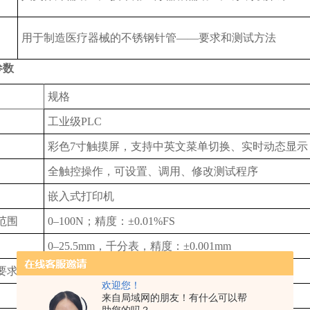
用于制造医疗器械的不锈钢针管——要求和测试方法
参数
规格‌
工业级PLC
彩色7寸触摸屏，支持中英文菜单切换、实时动态显示
全触控操作，可设置、调用、修改测试程序
嵌入式打印机
范围
0–100N；精度：±0.01%FS
0–25.5mm，千分表，精度：±0.001mm
要求
力值精度：±0.01N 挠度精度：±0.01mm
欢迎您！
1mm/min-100mm/min 可调
来自局域网的朋友！有什么可以帮