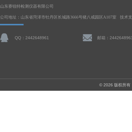
山东赛锐特检测仪器有限公司
公司地址：山东省菏泽市牡丹区长城路3666号猪八戒园区A107室 技术
QQ：2442648961
邮箱：244264896
© 2026 版